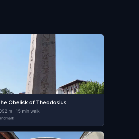
he Obelisk of Theodosius
092
m ·
15
min walk
andmark