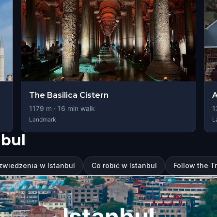
The Basilica Cistern
A
1179
m ·
16
min walk
1
Landmark
L
nbul
zwiedzenia w Istanbul
Co robić w Istanbul
Follow the Tr
Istanbul