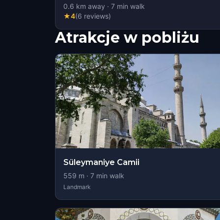
0.6
km away
·
7
min walk
★
4
(
6
reviews
)
Atrakcje w pobliżu
Süleymaniye Camii
559
m ·
7
min walk
Landmark