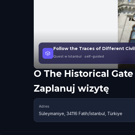
Follow the Traces of Different Civil
🎲
Quest w Istanbul
· self-guided
O
The Historical Gate
Zaplanuj wizytę
Adres
Süleymaniye, 34116 Fatih/İstanbul, Türkiye