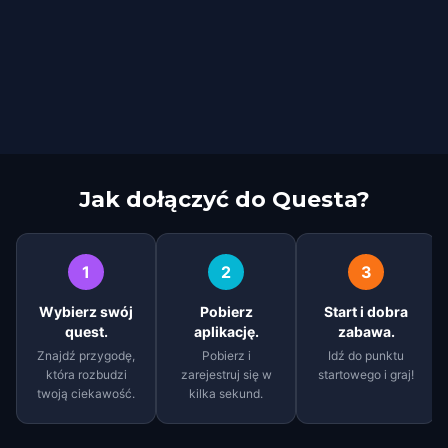
Jak dołączyć do Questa?
1
2
3
Wybierz swój
Pobierz
Start i dobra
quest.
aplikację.
zabawa.
Znajdź przygodę,
Pobierz i
Idź do punktu
która rozbudzi
zarejestruj się w
startowego i graj!
twoją ciekawość.
kilka sekund.