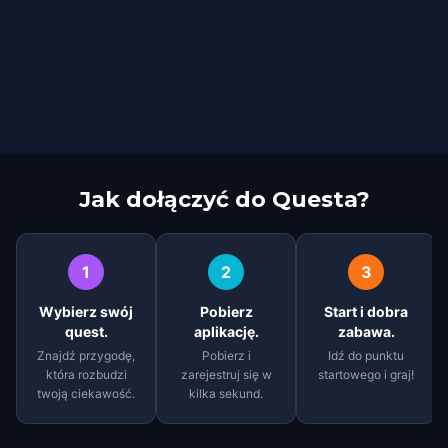
Jak dołączyć do Questa?
1
2
3
Wybierz swój
Pobierz
Start i dobra
quest.
aplikację.
zabawa.
Znajdź przygodę,
Pobierz i
Idź do punktu
która rozbudzi
zarejestruj się w
startowego i graj!
twoją ciekawość.
kilka sekund.