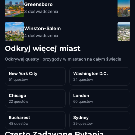
Greensboro
3
doświadczenia
Winston-Salem
4
doświadczenia
Odkryj więcej miast
Odkrywaj questy i przygody w miastach na całym świecie
New York City
Washington D.C.
51 questów
24 questów
Chicago
London
22 questów
60 questów
Bucharest
Sydney
48 questów
29 questów
Często Zadawane Pytania