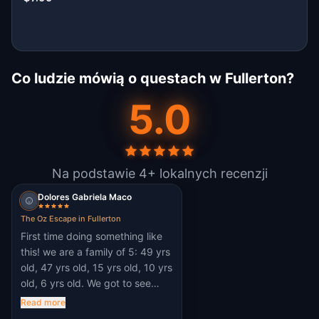
Co ludzie mówią o questach w Fullerton?
5.0
Na podstawie 4+ lokalnych recenzji
Dolores Gabriela Maco
The Oz Escape in Fullerton
First time doing something like
this! we are a family of 5: 49 yrs
old, 47 yrs old, 15 yrs old, 10 yrs
old, 6 yrs old. We got to see
hidden gems in our city we
Read more
hadn't noticed before touring