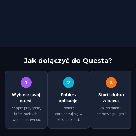
Jak dołączyć do Questa?
1
2
3
Wybierz swój
Pobierz
Start i dobra
quest.
aplikację.
zabawa.
Znajdź przygodę,
Pobierz i
Idź do punktu
która rozbudzi
zarejestruj się w
startowego i graj!
twoją ciekawość.
kilka sekund.