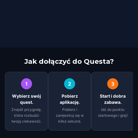
Jak dołączyć do Questa?
1
2
3
Wybierz swój
Pobierz
Start i dobra
quest.
aplikację.
zabawa.
Znajdź przygodę,
Pobierz i
Idź do punktu
która rozbudzi
zarejestruj się w
startowego i graj!
twoją ciekawość.
kilka sekund.