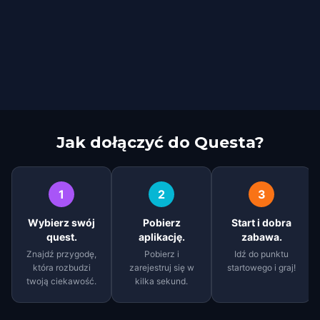
Jak dołączyć do Questa?
1
2
3
Wybierz swój
Pobierz
Start i dobra
quest.
aplikację.
zabawa.
Znajdź przygodę,
Pobierz i
Idź do punktu
która rozbudzi
zarejestruj się w
startowego i graj!
twoją ciekawość.
kilka sekund.