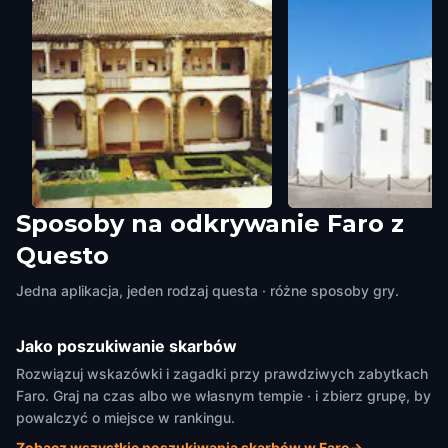
Sposoby na odkrywanie Faro z
Municipal Museum of Faro
Santa Maria Cathedra
Questo
Faro
,
Portugal
Faro
,
Portugal
Jedna aplikacja, jeden rodzaj questa · różne sposoby gry.
Jako poszukiwanie skarbów
Rozwiązuj wskazówki i zagadki przy prawdziwych zabytkach
Faro. Graj na czas albo we własnym tempie · i zbierz grupę, by
powalczyć o miejsce w rankingu.
Zobacz wszystkie poszukiwania skarbów w Faro
→