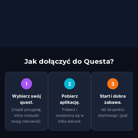
Jak dołączyć do Questa?
1
2
3
Wybierz swój
Pobierz
Start i dobra
quest.
aplikację.
zabawa.
Znajdź przygodę,
Pobierz i
Idź do punktu
która rozbudzi
zarejestruj się w
startowego i graj!
twoją ciekawość.
kilka sekund.