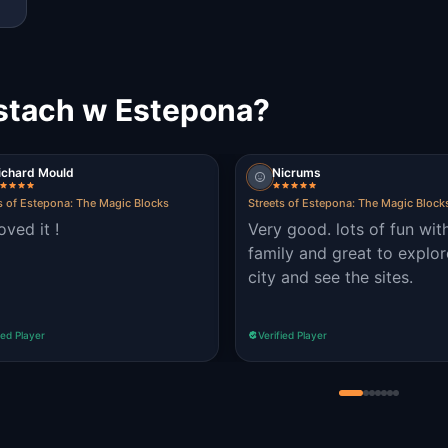
stach w Estepona?
ichard Mould
Nicrums
s of Estepona: The Magic Blocks
Streets of Estepona: The Magic Block
oved it !
Very good. lots of fun wi
family and great to explor
city and see the sites.
ied Player
Verified Player