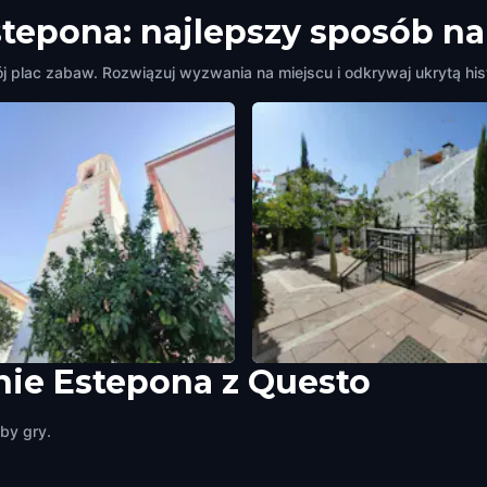
stepona: najlepszy sposób n
j plac zabaw. Rozwiązuj wyzwania na miejscu i odkrywaj ukrytą hist
ie Estepona z Questo
A DEL RELOJ
PLAZA ANTONIO GALA
na
,
Spain
Estepona
,
Spain
by gry.