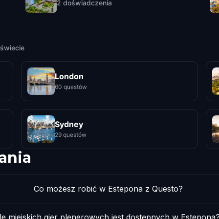
2
doświadczenia
świecie
London
60 questów
Sydney
29 questów
ania
Co możesz robić w Estepona z Questo?
Ile miejskich gier plenerowych jest dostępnych w Estepona