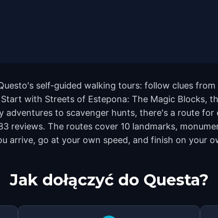
Questo's self-guided walking tours: follow clues fr
t. Start with Streets of Estepona: The Magic Blocks, 
 adventures to scavenger hunts, there's a route for e
183 reviews. The routes cover 10 landmarks, monumen
ou arrive, go at your own speed, and finish on your 
Jak dołączyć do Questa?