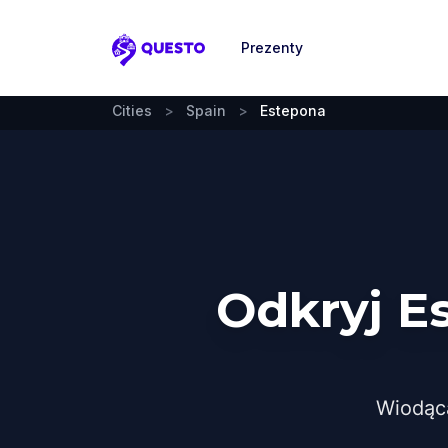
Prezenty
Questo
Cities
>
Spain
>
Estepona
Odkryj E
Wiodąc