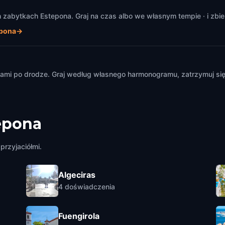
zabytkach Estepona. Graj na czas albo we własnym tempie · i zbie
epona
→
m
mi po drodze. Graj według własnego harmonogramu, zatrzymuj się i
epona
przyjaciółmi.
Algeciras
4
doświadczenia
Fuengirola