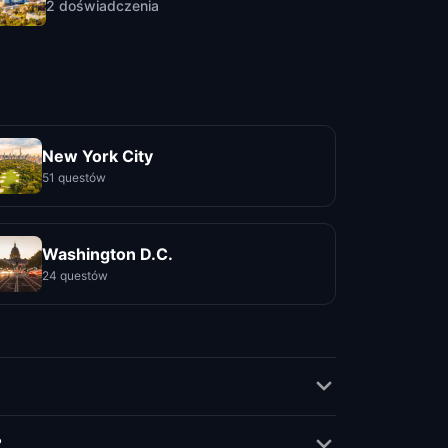
2
doświadczenia
New York City
51 questów
Washington D.C.
24 questów
?