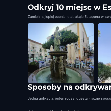
Odkryj 10 miejsc w E
Zamień najlepiej oceniane atrakcje Estepona w swó
Sposoby na odkrywan
PLAZA DOCTOR ARCE
PLAZ
Estepona
,
Spain
Estepo
Jedna aplikacja, jeden rodzaj questa · różne sposo