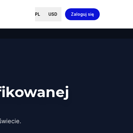
PL
USD
Zaloguj się
fikowanej
wiecie.