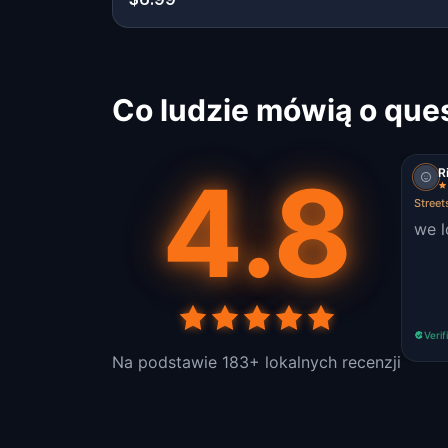
Co ludzie mówią o que
4.8
R
Street
we l
Verif
Na podstawie 183+ lokalnych recenzji