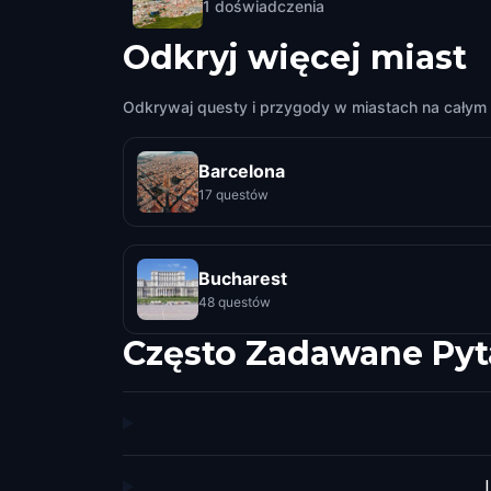
1
doświadczenia
Odkryj więcej miast
Odkrywaj questy i przygody w miastach na całym 
Barcelona
17 questów
Bucharest
48 questów
Często Zadawane Pyt