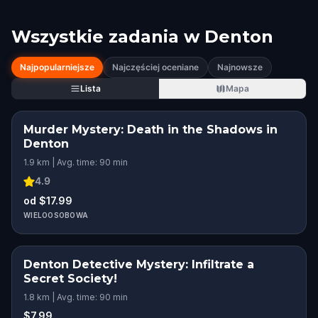
Wszystkie zadania w
Denton
Najpopularniejsze
Najczęściej oceniane
Najnowsze
Lista
Mapa
Murder Mystery: Death in the Shadows in
Denton
1.9 km | Avg. time: 90 min
4.9
od $17.99
WIELOOSOBOWA
Denton Detective Mystery: Infiltrate a
Secret Society!
1.8 km | Avg. time: 90 min
$7.99