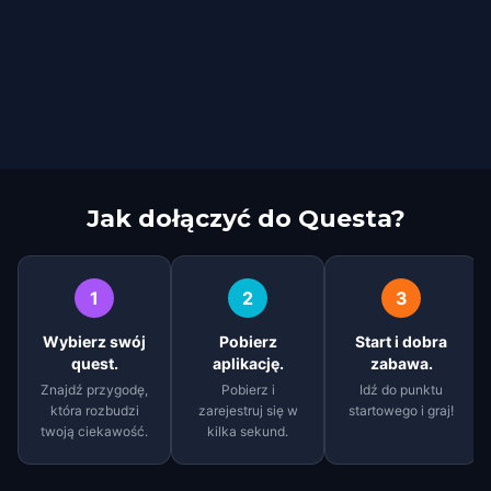
Jak dołączyć do Questa?
1
2
3
Wybierz swój
Pobierz
Start i dobra
quest.
aplikację.
zabawa.
Znajdź przygodę,
Pobierz i
Idź do punktu
która rozbudzi
zarejestruj się w
startowego i graj!
twoją ciekawość.
kilka sekund.