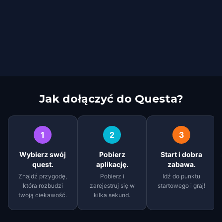
Jak dołączyć do Questa?
1
2
3
Wybierz swój
Pobierz
Start i dobra
quest.
aplikację.
zabawa.
Znajdź przygodę,
Pobierz i
Idź do punktu
która rozbudzi
zarejestruj się w
startowego i graj!
twoją ciekawość.
kilka sekund.