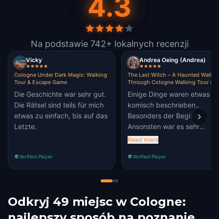
4.3
Na podstawie 742+ lokalnych recenzji
Vicky
Andrea Oeing (Andrea)
Cologne Under Dark Magic: Walking
The Last Witch – A Haunted Walk
Tour & Escape Game
Through Cologne Walking Tour &
Escape Game
Die Geschichte war sehr gut.
Einige Dinge waren etwas
Die Rätsel sind teils für mich
komisch beschrieben..
etwas zu einfach, bis auf das
Besonders der Beginn.
Letzte.
Ansonsten war es sehr
unterhaltsam.
Read more
Verified Player
Verified Player
Odkryj 49 miejsc w Cologne:
najlepszy sposób na poznanie