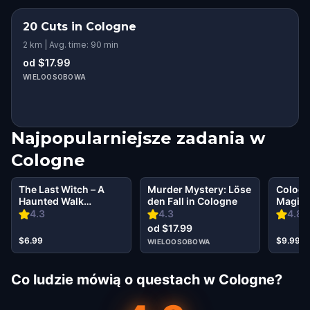
20 Cuts in Cologne
2 km | Avg. time: 90 min
od $17.99
WIELOOSOBOWA
Najpopularniejsze zadania w
Cologne
The Last Witch – A
Murder Mystery: Löse
Cologn
Haunted Walk
den Fall in Cologne
Magic:
Through Cologne
Escap
4.3
4.3
4.8
Walking Tour &
od $17.99
Escape Game
$6.99
$9.99
WIELOOSOBOWA
Co ludzie mówią o questach w Cologne?