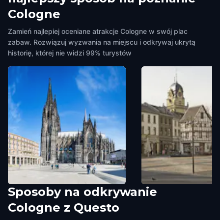
Cologne
Zamień najlepiej oceniane atrakcje Cologne w swój plac
zabaw. Rozwiązuj wyzwania na miejscu i odkrywaj ukrytą
historię, której nie widzi 99% turystów
Sposoby na odkrywanie
Cologne Cathedral
Alter Markt
Cologne z Questo
Cologne
,
Germany
Cologne
,
Germany