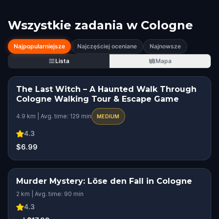
Wszystkie zadania w
Cologne
Najpopularniejsze
Najczęściej oceniane
Najnowsze
Lista
Mapa
The Last Witch – A Haunted Walk Through
HIDDEN HISTORY
Cologne Walking Tour & Escape Game
4.9 km | Avg. time: 129 min
MEDIUM
4.3
$6.99
Murder Mystery: Löse den Fall in Cologne
2 km | Avg. time: 90 min
4.3