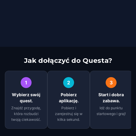
Jak dołączyć do Questa?
1
2
3
Wybierz swój
Pobierz
Start i dobra
quest.
aplikację.
zabawa.
Znajdź przygodę,
Pobierz i
Idź do punktu
która rozbudzi
zarejestruj się w
startowego i graj!
twoją ciekawość.
kilka sekund.