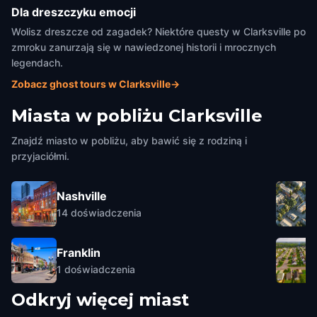
Dla dreszczyku emocji
Wolisz dreszcze od zagadek? Niektóre questy w Clarksville po
zmroku zanurzają się w nawiedzonej historii i mrocznych
legendach.
Zobacz ghost tours w Clarksville
→
Miasta w pobliżu
Clarksville
Znajdź miasto w pobliżu, aby bawić się z rodziną i
przyjaciółmi.
Nashville
14
doświadczenia
Franklin
1
doświadczenia
Odkryj więcej miast