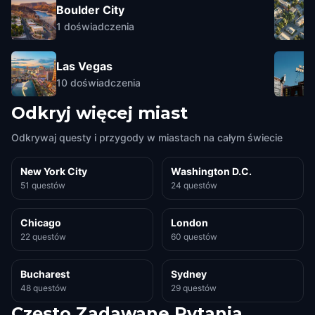
Boulder City
1
doświadczenia
Las Vegas
10
doświadczenia
Odkryj więcej miast
Odkrywaj questy i przygody w miastach na całym świecie
New York City
Washington D.C.
51 questów
24 questów
Chicago
London
22 questów
60 questów
Bucharest
Sydney
48 questów
29 questów
Często Zadawane Pytania