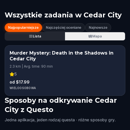
Wszystkie zadania w
Cedar City
Najpopularniejsze
Najczęściej oceniane
Najnowsze
Lista
Mapa
Murder Mystery: Death in the Shadows in
Cedar City
2.3 km | Avg. time: 90 min
5
od $17.99
WIELOOSOBOWA
Sposoby na odkrywanie Cedar
City z Questo
Jedna aplikacja, jeden rodzaj questa · różne sposoby gry.