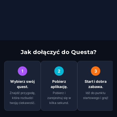
Jak dołączyć do Questa?
1
2
3
Wybierz swój
Pobierz
Start i dobra
quest.
aplikację.
zabawa.
Znajdź przygodę,
Pobierz i
Idź do punktu
która rozbudzi
zarejestruj się w
startowego i graj!
twoją ciekawość.
kilka sekund.