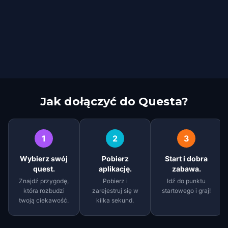
Jak dołączyć do Questa?
1
2
3
Wybierz swój
Pobierz
Start i dobra
quest.
aplikację.
zabawa.
Znajdź przygodę,
Pobierz i
Idź do punktu
która rozbudzi
zarejestruj się w
startowego i graj!
twoją ciekawość.
kilka sekund.