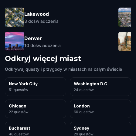
Lakewood
3
doświadczenia
Denver
10
doświadczenia
Odkryj więcej miast
Odkrywaj questy i przygody w miastach na całym świecie
New York City
Washington D.C.
51 questów
24 questów
Chicago
London
22 questów
60 questów
Bucharest
Sydney
48 questów
29 questów