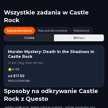
Wszystkie zadania w
Castle
Rock
Najpopularniejsze
Najczęściej oceniane
Najnowsze
Lista
Mapa
Murder Mystery: Death in the Shadows in
Castle Rock
2.1 km | Avg. time: 90 min
4.44
od $17.99
WIELOOSOBOWA
Sposoby na odkrywanie Castle
Rock z Questo
Jedna aplikacja, jeden rodzaj questa · różne sposoby gry.