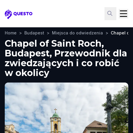
Questo
Home
>
Budapest
>
Miejsca do odwiedzenia
>
Chapel of 
Chapel of Saint Roch,
Budapest, Przewodnik dla
zwiedzających i co robić
w okolicy