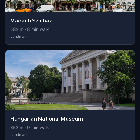
Madách Színház
582
m ·
8
min walk
Landmark
Hungarian National Museum
652
m ·
9
min walk
Landmark