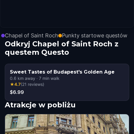
Chapel of Saint Roch
Punkty startowe questów
Odkryj Chapel of Saint Roch z
questem Questo
Sweet Tastes of Budapest's Golden Age
0.6
km away
·
7
min walk
★
4.7
(
21
reviews
)
$6.99
Atrakcje w pobliżu