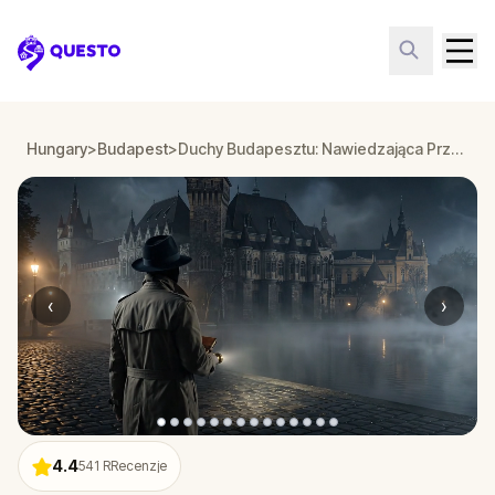
Questo
Hungary
>
Budapest
>
Duchy Budapesztu: Nawiedzająca Przygoda
‹
›
4.4
541
RRecenzje