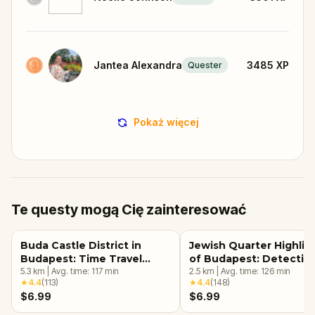
Jantea Alexandra
3485
XP
Quester
Pokaż więcej
Te questy mogą Cię zainteresować
Buda Castle District in
Jewish Quarter Highlig
Budapest: Time Travel
of Budapest: Detectiv
Mystery
5.3
km
|
Avg. time:
117
min
Case
2.5
km
|
Avg. time:
126
min
★
4.4
(
113
)
★
4.4
(
148
)
$6.99
$6.99