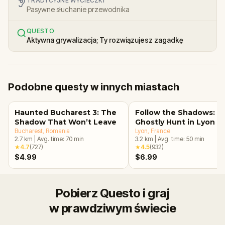
TRADYCYJNE WYCIECZKI
Pasywne słuchanie przewodnika
QUESTO
Aktywna grywalizacja; Ty rozwiązujesz zagadkę
Podobne questy w innych miastach
Haunted Bucharest 3: The
Follow the Shadows: A
Shadow That Won’t Leave
Ghostly Hunt in Lyon
Bucharest
, Romania
Lyon
, France
2.7
km
|
Avg. time:
70
min
3.2
km
|
Avg. time:
50
min
★
4.7
(
727
)
★
4.5
(
932
)
$4.99
$6.99
Pobierz Questo i graj
w prawdziwym świecie