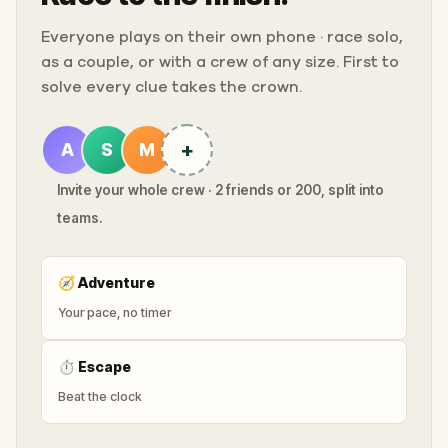
Everyone plays on their own phone · race solo,
as a couple, or with a crew of any size. First to
solve every clue takes the crown.
+
A
S
M
Invite your whole crew · 2 friends or 200, split into
teams.
🧭
Adventure
Your pace, no timer
⏱
Escape
Beat the clock