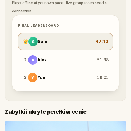
Plays offline at your own pace · live group races need a
connection.
FINAL LEADERBOARD
👑
Sam
47:12
S
2
Alex
51:38
A
3
You
58:05
Y
Zabytki i ukryte perełki w cenie