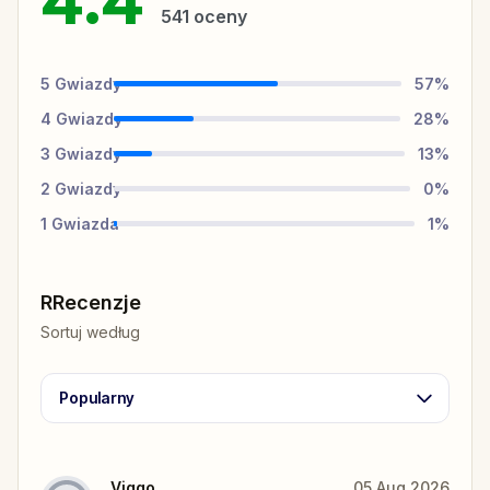
4.4
541
oceny
5
Gwiazdy
57
%
4
Gwiazdy
28
%
3
Gwiazdy
13
%
2
Gwiazdy
0
%
1
Gwiazda
1
%
RRecenzje
Sortuj według
Popularny
Viggo
05 Aug 2026