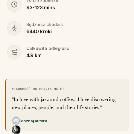
To cię zabierze
93
-
123
mins
Będziesz chodzić
6440
kroki
Całkowita odległość
4.9
km
WIADOMOŚĆ OD FLAVIA MATEI
“In love with jazz and coffee… I love discovering
new places, people, and their life stories.”
Poznaj autora