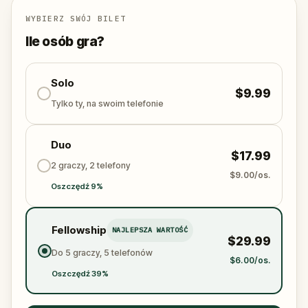
jedynych zwłok znalezionych kiedykolwiek w
WYBIERZ SWÓJ BILET
metalowej beczce.
Żadnego przewodnika. Żadnych słuchawek. Tylko
Ile osób gra?
ty, miasto i jedenaście miejsc, które od bardzo
dawna czekają, aż ktoś zwróci na nie uwagę.
Solo
$9.99
Tylko ty, na swoim telefonie
Duo
$17.99
2 graczy, 2 telefony
$9.00/os.
Oszczędź 9%
Fellowship
NAJLEPSZA WARTOŚĆ
$29.99
Do 5 graczy, 5 telefonów
$6.00/os.
Oszczędź 39%