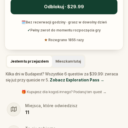
Odblokuj · $29.99
🗓
Bez rezerwacji godziny · grasz w dowolny dzień
✓
Pełny zwrot do momentu rozpoczęcia gry
★
Rozegrano 1855 razy
Jestem tu przejazdem
Mieszkam tutaj
Kilka dni w Budapest? Wszystkie 6 questów za $39.99: zwraca
się już przy queście nr 5.
Zobacz Exploration Pass
→
🎁 Kupujesz dla kogoś innego? Podaruj ten quest →
Miejsca, które odwiedzisz
11