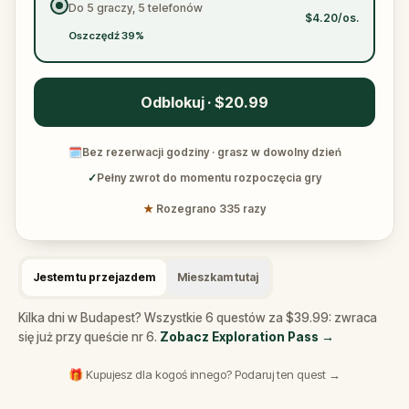
Do 5 graczy, 5 telefonów
$4.20/os.
Oszczędź 39%
Odblokuj · $20.99
🗓
Bez rezerwacji godziny · grasz w dowolny dzień
✓
Pełny zwrot do momentu rozpoczęcia gry
★
Rozegrano 335 razy
Jestem tu przejazdem
Mieszkam tutaj
Kilka dni w Budapest? Wszystkie 6 questów za $39.99: zwraca
się już przy queście nr 6.
Zobacz Exploration Pass
→
🎁 Kupujesz dla kogoś innego? Podaruj ten quest →