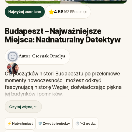
4.58
Najwyżej oceniane
162
RRecenzje
Budapeszt – Najważniejsze
Miejsca: Nadnaturalny Detektyw
Autor: Csernak Orsolya
Od początków historii Budapesztu po przełomowe
momenty nowoczesności, możesz odkryć
fascynującą historię Węgier, doświadczając piękna
jej budynków i pomników.
Ta wizyta w centrum miasta pozwoli Ci poznać jej
Czytaj więcej
kulturę, historię i ludzi. Pomniki, posągi i budynki,
które napotkasz na tej trasie, mają własne historie,
które Ci opowiedzą.
⚡ Natychmiast
🛡 Zwrot pieniędzy
⏱ 1–2 godz.
Poznaj sekrety symboli i liczb oraz to, jak Węgrzy są