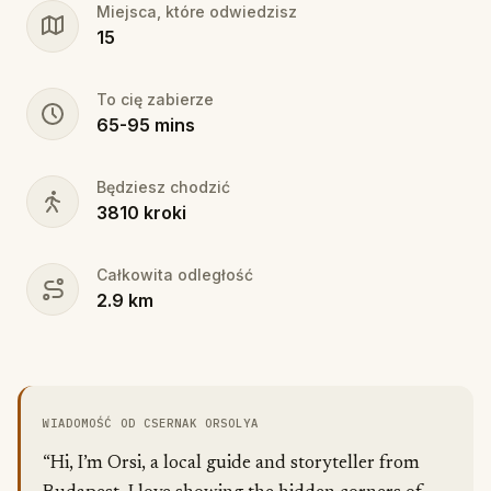
Miejsca, które odwiedzisz
15
To cię zabierze
65
-
95
mins
Będziesz chodzić
3810
kroki
Całkowita odległość
2.9
km
WIADOMOŚĆ OD CSERNAK ORSOLYA
“Hi, I’m Orsi, a local guide and storyteller from