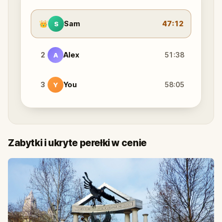
👑
Sam
47:12
S
2
Alex
51:38
A
3
You
58:05
Y
Zabytki i ukryte perełki w cenie