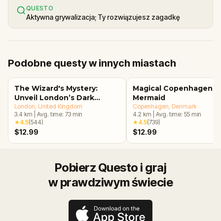
QUESTO
Aktywna grywalizacja; Ty rozwiązujesz zagadkę
Podobne questy w innych miastach
The Wizard's Mystery:
Magical Copenhagen: Li
Unveil London’s Dark
Mermaid
Secrets Escape Game
London
, United Kingdom
Copenhagen
, Denmark
3.4
km
|
Avg. time:
73
min
4.2
km
|
Avg. time:
55
min
★
4.5
(
544
)
★
4.5
(
739
)
$12.99
$12.99
Pobierz Questo i graj
w prawdziwym świecie