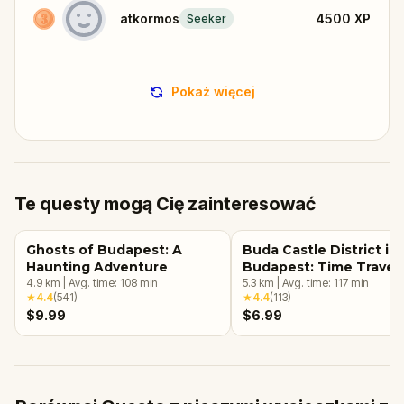
atkormos
4500
XP
Seeker
Pokaż więcej
Te questy mogą Cię zainteresować
Ghosts of Budapest: A
Buda Castle District in
Haunting Adventure
Budapest: Time Travel
4.9
km
|
Avg. time:
108
min
Mystery
5.3
km
|
Avg. time:
117
min
★
4.4
(
541
)
★
4.4
(
113
)
$9.99
$6.99