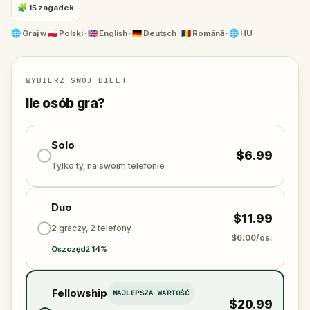
głęboko związani ze swoją historią.
🧩 15 zagadek
🌐
Graj w
🇵🇱 Polski · 🇬🇧 English · 🇩🇪 Deutsch · 🇷🇴 Română · 🌐 HU
WYBIERZ SWÓJ BILET
Ile osób gra?
Solo
$6.99
Tylko ty, na swoim telefonie
Duo
$11.99
2 graczy, 2 telefony
$6.00/os.
Oszczędź 14%
Fellowship
NAJLEPSZA WARTOŚĆ
$20.99