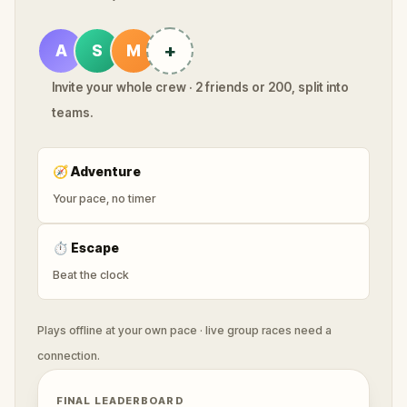
+
A
S
M
Invite your whole crew · 2 friends or 200, split into
teams.
🧭
Adventure
Your pace, no timer
⏱
Escape
Beat the clock
Plays offline at your own pace · live group races need a
connection.
FINAL LEADERBOARD