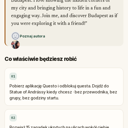
Budapest. I love showing the hidden corners of
my city and bringing history to life in a fun and
engaging way. Join me, and discover Budapest as if
you were exploring it with a friend!”
Poznaj autora
Co właściwie będziesz robić
01
Pobierz aplikację Questo i odblokuj questa. Dojdź do
Statue of Andrássy kiedy chcesz · bez przewodnika, bez
grupy, bez godziny startu.
02
Rozwiąż 15 zagadek ukrytych na ulicach wokół ciebie.