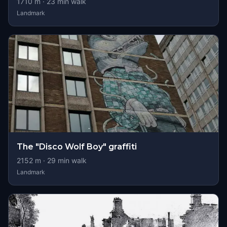
1710
m ·
23
min walk
Landmark
The "Disco Wolf Boy" graffiti
2152
m ·
29
min walk
Landmark