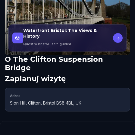
Waterfront Bristol: The Views &
History
🎲
→
Quest w Bristol
· self-guided
O
The Clifton Suspension
Bridge
Zaplanuj wizytę
Adres
Sion Hill, Clifton, Bristol BS8 4BL, UK