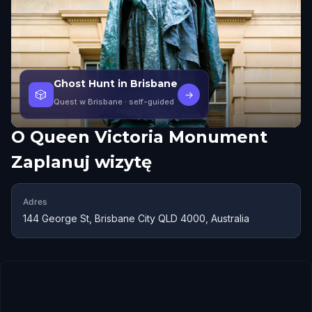
Ghost Hunt in Brisbane
🎲
→
Quest w Brisbane
· self-guided
O
Queen Victoria Monument
Zaplanuj wizytę
Adres
144 George St, Brisbane City QLD 4000, Australia