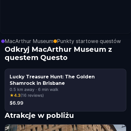
MacArthur Museum
Punkty startowe questów
Odkryj MacArthur Museum z
questem Questo
Lucky Treasure Hunt: The Golden
Shamrock in Brisbane
0.5
km away
·
6
min walk
★
4.3
(
16
reviews
)
$6.99
Atrakcje w pobliżu