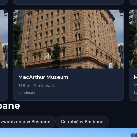
MacArthur Museum
M
118
m ·
2
min walk
1
Landmark
L
bane
 zwiedzenia w Brisbane
Co robić w Brisbane