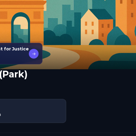
t for Justice
→
(Park)
a