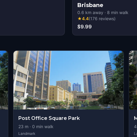
Brisbane
0.6
km away
·
8
min walk
★
4.4
(
176
reviews
)
$9.99
Post Office Square Park
M
23
m ·
0
min walk
4
Landmark
L