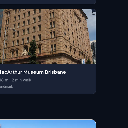
acArthur Museum Brisbane
18
m ·
2
min walk
andmark