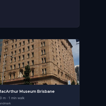
acArthur Museum Brisbane
0
m ·
1
min walk
andmark