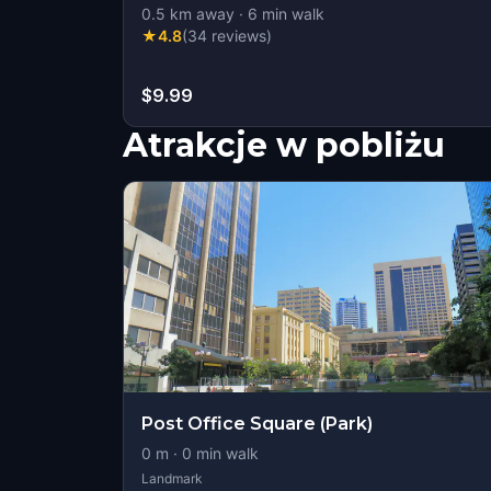
0.5
km away
·
6
min walk
★
4.8
(
34
reviews
)
$9.99
Atrakcje w pobliżu
Post Office Square (Park)
0
m ·
0
min walk
Landmark