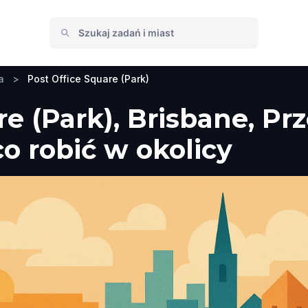
a
>
Post Office Square (Park)
re (Park), Brisbane, Pr
co robić w okolicy