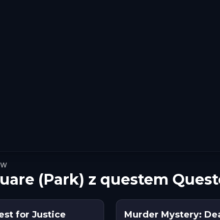
ów
quare (Park) z questem Quest
est for Justice
Murder Mystery: Dea