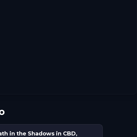
o
th in the Shadows in CBD,