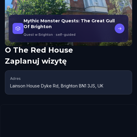
Mythic Monster Quests: The Great Gull
Of Brighton
🎲
→
Quest w Brighton
· self-guided
O
The Red House
Zaplanuj wizytę
Adres
Lainson House Dyke Rd, Brighton BN1 3JS, UK