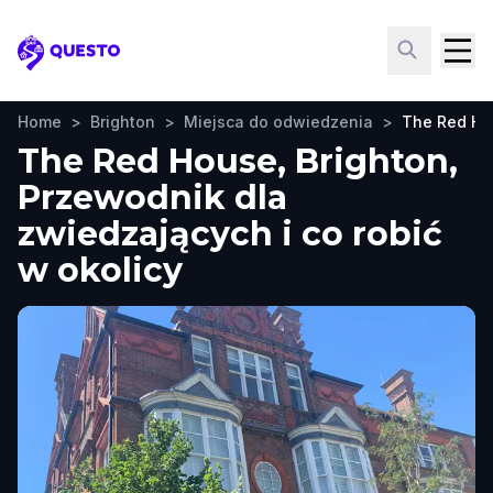
Questo
Home
>
Brighton
>
Miejsca do odwiedzenia
>
The Red H
The Red House, Brighton,
Przewodnik dla
zwiedzających i co robić
w okolicy