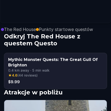
The Red House
Punkty startowe questów
Odkryj The Red House z
questem Questo
Mythic Monster Quests: The Great Gull Of
Brighton
0.4
km away
·
5
min walk
★
4.6
(
44
reviews
)
$9.99
Atrakcje w pobliżu