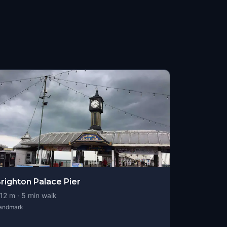
righton Palace Pier
12
m ·
5
min walk
andmark