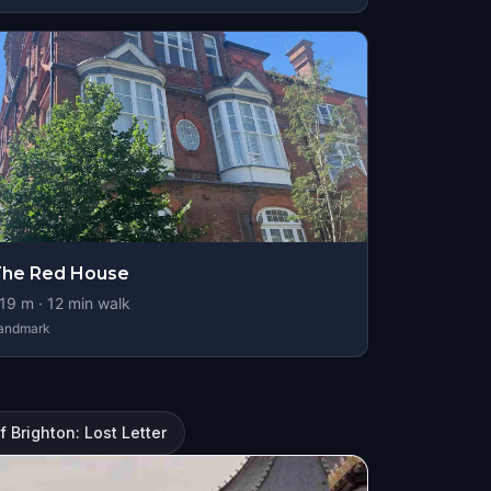
The Red House
19
m ·
12
min walk
andmark
f Brighton: Lost Letter