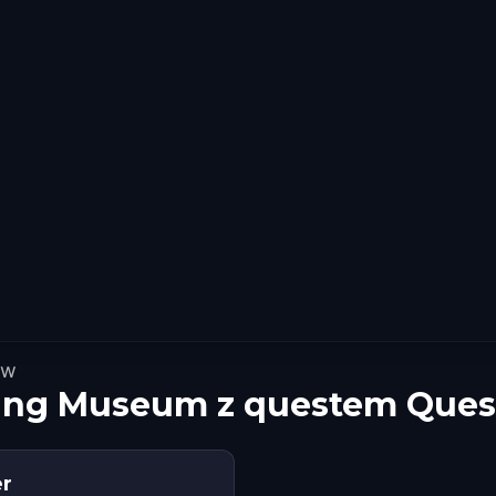
ów
hing Museum z questem Ques
er