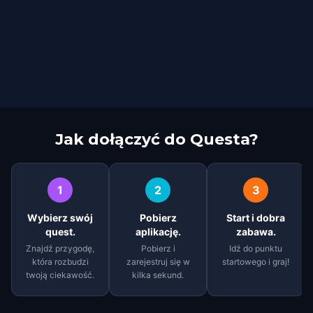
Jak dołączyć do Questa?
1
2
3
Wybierz swój
Pobierz
Start i dobra
quest.
aplikację.
zabawa.
Znajdź przygodę,
Pobierz i
Idź do punktu
która rozbudzi
zarejestruj się w
startowego i graj!
twoją ciekawość.
kilka sekund.