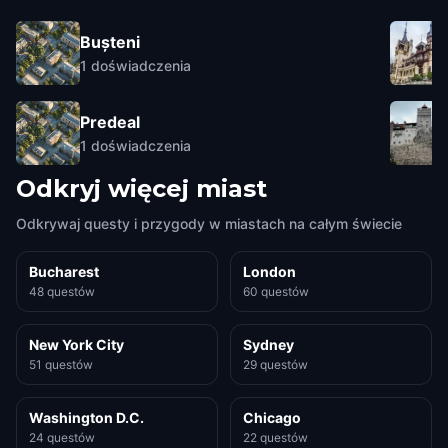
Bușteni
1
doświadczenia
Predeal
1
doświadczenia
Odkryj więcej miast
Odkrywaj questy i przygody w miastach na całym świecie
Bucharest
London
48 questów
60 questów
New York City
Sydney
51 questów
29 questów
Washington D.C.
Chicago
24 questów
22 questów