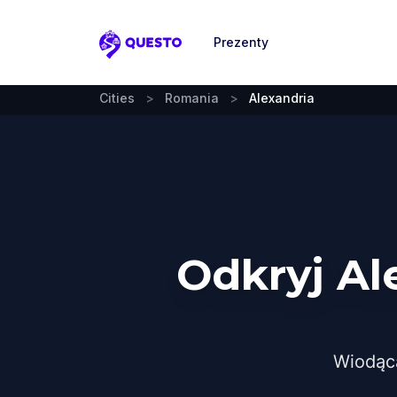
Prezenty
Questo
Cities
>
Romania
>
Alexandria
Odkryj Al
Wiodąc