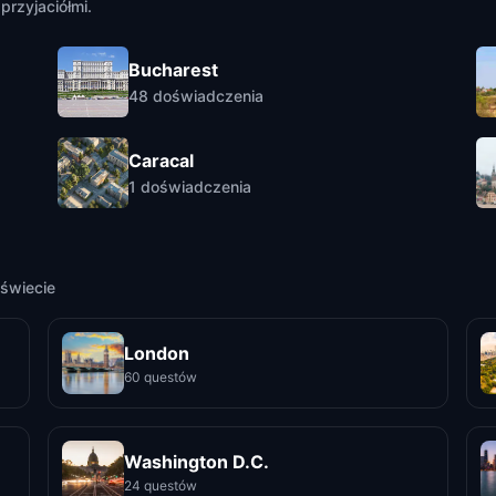
przyjaciółmi.
Bucharest
48
doświadczenia
Caracal
1
doświadczenia
świecie
London
60 questów
Washington D.C.
24 questów