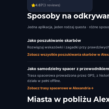
through time and space
4.67
(
3
reviews)
with UTCB
Sposoby na odkrywan
Jedna aplikacja, jeden rodzaj questa · różne sposo
Jako poszukiwanie skarbów
Rozwiązuj wskazówki i zagadki przy prawdziwych z
Zobacz wszystkie poszukiwania skarbów w Alex
Jako samodzielny spacer z przewodnikie
Trasa spacerowa prowadzona przez GPS, z historia
działa w pełni offline.
Zobacz trasy spacerowe w Alexandria
→
Miasta w pobliżu
Ale