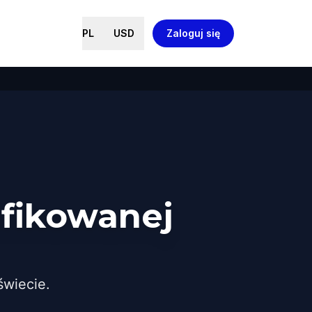
PL
USD
Zaloguj się
ifikowanej
wiecie.