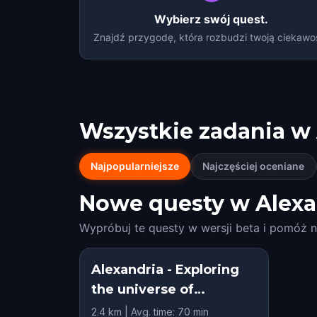
Wybierz swój quest.
Znajdź przygodę, która rozbudzi twoją ciekawo
Wszystkie zadania w
Najpopularniejsze
Najczęściej oceniane
Nowe questy w Alexa
Wypróbuj te questy w wersji beta i pomóż n
Alexandria - Exploring
the universe of
construction: a journey
2.4 km | Avg. time: 70 min