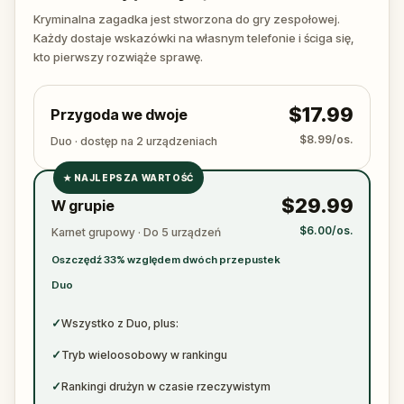
again. Make sure to have your pen and paper
Kryminalna zagadka jest stworzona do gry zespołowej.
ready to jot down all the crucial evidence.
Każdy dostaje wskazówki na własnym telefonie i ściga się,
kto pierwszy rozwiąże sprawę.
$17.99
Przygoda we dwoje
$8.99/os.
Duo · dostęp na 2 urządzeniach
★
NAJLEPSZA WARTOŚĆ
✓
$29.99
W grupie
✓
$6.00/os.
Karnet grupowy · Do 5 urządzeń
✓
Oszczędź 33% względem dwóch przepustek
✓
Duo
✓
Wszystko z Duo, plus:
✓
Tryb wieloosobowy w rankingu
✓
Rankingi drużyn w czasie rzeczywistym