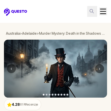
Questo
Australia
>
Adelaide
>
Murder Mystery: Death in the Shadows in North Terrace, Adelaide
‹
›
4.28
61
RRecenzje