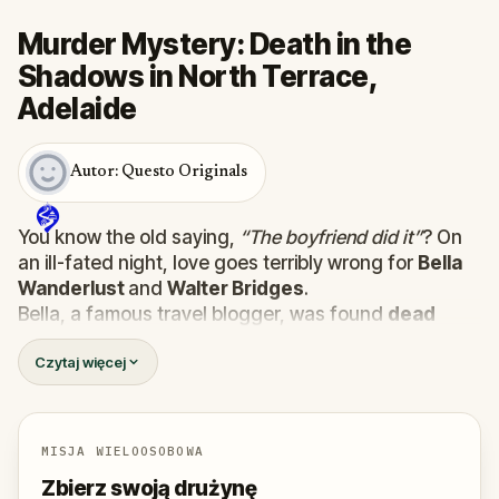
Murder Mystery: Death in the
Shadows in North Terrace,
Adelaide
Autor: Questo Originals
You know the old saying,
“The boyfriend did it”
? On
an ill-fated night, love goes terribly wrong for
Bella
Wanderlust
and
Walter Bridges
.
Bella, a famous travel blogger, was found
dead
during a ghost tour led by the theatrical
Percy
Czytaj więcej
Shadows
. Now, it’s up to you to uncover the truth.
Was it Walter, the obsessed boyfriend? Percy, the
ghost tour guide with a flair for the dramatic? Or is
someone else hiding in the shadows?
MISJA WIELOOSOBOWA
🔎
Gather clues, interrogate suspects, and
Zbierz swoją drużynę
expose the real murderer before they strike