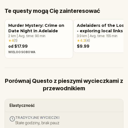
Te questy mogą Cię zainteresować
Murder Mystery: Crime on
Adelaiders of the Lost 
Date Night in Adelaide
- exploring local links w
2
km
|
Avg. time:
90
min
ancient myths
3.9
km
|
Avg. time:
155
min
★
4
(
1
)
★
4.3
(
4
)
od $17.99
$9.99
WIELOOSOBOWA
Porównaj Questo z pieszymi wycieczkami z
przewodnikiem
Elastyczność
TRADYCYJNE WYCIECZKI
Stałe godziny, brak pauz