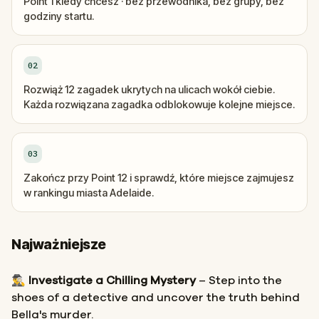
Point 1 kiedy chcesz · bez przewodnika, bez grupy, bez
godziny startu.
02
Rozwiąż 12 zagadek ukrytych na ulicach wokół ciebie.
Każda rozwiązana zagadka odblokowuje kolejne miejsce.
03
Zakończ przy Point 12 i sprawdź, które miejsce zajmujesz
w rankingu miasta Adelaide.
Najważniejsze
🕵️‍♂️
Investigate a Chilling Mystery
– Step into the
shoes of a detective and uncover the truth behind
Bella's murder.