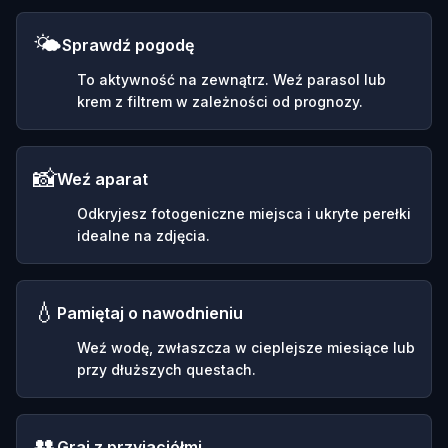
🌤️
Sprawdź pogodę
To aktywność na zewnątrz. Weź parasol lub
krem z filtrem w zależności od prognozy.
📸
Weź aparat
Odkryjesz fotogeniczne miejsca i ukryte perełki
idealne na zdjęcia.
💧
Pamiętaj o nawodnieniu
Weź wodę, zwłaszcza w cieplejsze miesiące lub
przy dłuższych questach.
👥
Graj z przyjaciółmi