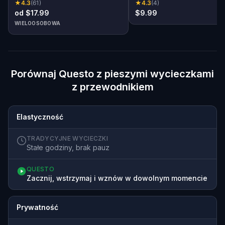
★
4.3
(
61
)
★
4.3
(
4
)
od $17.99
$9.99
WIELOOSOBOWA
Porównaj Questo z pieszymi wycieczkami
z przewodnikiem
Elastyczność
TRADYCYJNE WYCIECZKI
Stałe godziny, brak pauz
QUESTO
Zacznij, wstrzymaj i wznów w dowolnym momencie
Prywatność