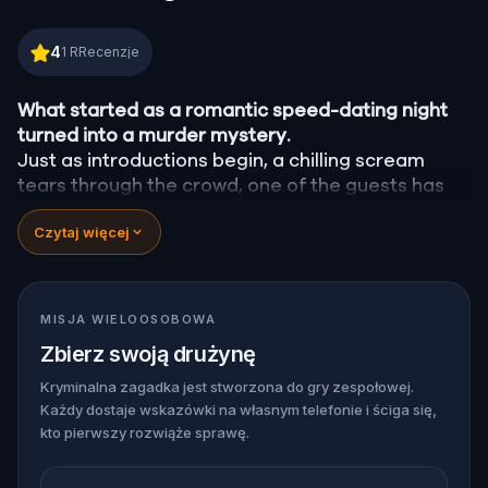
Murder Mystery: Crime on Date Night in Adelaide
4
1
RRecenzje
What started as a romantic speed-dating night
turned into a murder mystery.
Just as introductions begin, a chilling scream
tears through the crowd, one of the guests has
been
murdered
, and the killer has fled into the
Czytaj więcej
city.
Before panic can take hold,
Agent X
steps
forward. This was no random attack. Every
participant is now part of a deadly puzzle, and
MISJA WIELOOSOBOWA
the only way to survive is to solve it.
Zbierz swoją drużynę
Was it the charming Yoga instructor who vanished
right after the scream? The wedding singer seen
Kryminalna zagadka jest stworzona do gry zespołowej.
Każdy dostaje wskazówki na własnym telefonie i ściga się,
arguing with the victim? Or someone else hiding
kto pierwszy rozwiąże sprawę.
their true identity among the dating profiles?
🔎
Follow clues across the city, interrogate
suspects in real locations, and track the killer's