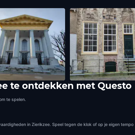
ee te ontdekken met Questo
New Church
Templars House
zee
,
Netherlands
Zierikzee
,
Netherlands
om te spelen.
aardigheden in Zierikzee. Speel tegen de klok of op je eigen tempo