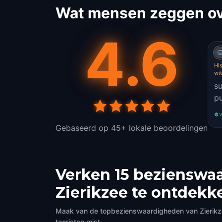
Wat mensen zeggen ove
4.6
His
wi
s
pu
V
Gebaseerd op 45+ lokale beoordelingen
Verken 15 bezienswaa
Zierikzee te ontdekk
Maak van de topbezienswaardigheden van Zierikzee
toeristen mist