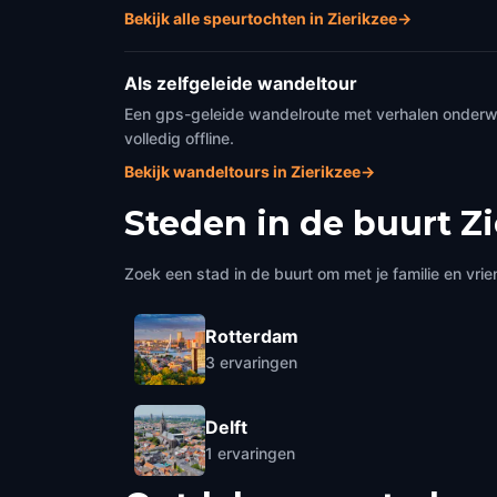
Bekijk alle speurtochten in Zierikzee
→
Als zelfgeleide wandeltour
Een gps-geleide wandelroute met verhalen onderweg
volledig offline.
Bekijk wandeltours in Zierikzee
→
Steden in de buurt
Zi
Zoek een stad in de buurt om met je familie en vrie
Rotterdam
3
ervaringen
Delft
1
ervaringen