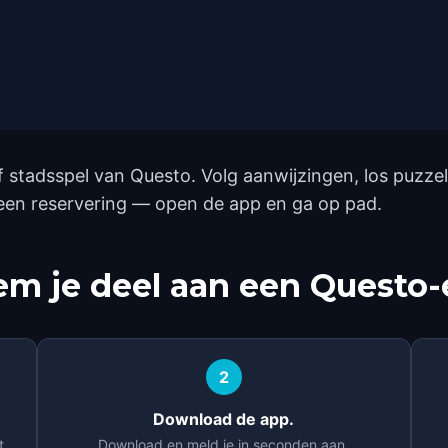
f stadsspel van Questo. Volg aanwijzingen, los puzz
geen reservering — open de app en ga op pad.
m je deel aan een Questo-
2
Download de app.
t.
Download en meld je in seconden aan.