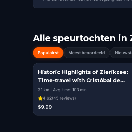
Alle speurtochten in
Populairst
Meest beoordeeld
Nieuwst
Historic Highlights of Zierikzee:
Time-travel with Cristóbal de
Mondragón
3.1 km | Avg. time: 103 min
4.62
(
45
reviews)
$9.99