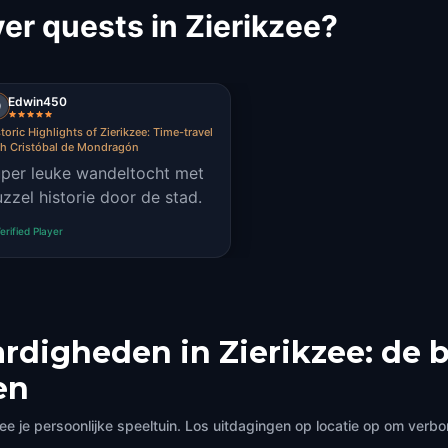
r quests in Zierikzee?
Edwin450
toric Highlights of Zierikzee: Time-travel
th Cristóbal de Mondragón
uper leuke wandeltocht met
zzel historie door de stad.
erified Player
rdigheden in Zierikzee: de 
en
 je persoonlijke speeltuin. Los uitdagingen op locatie op om verb