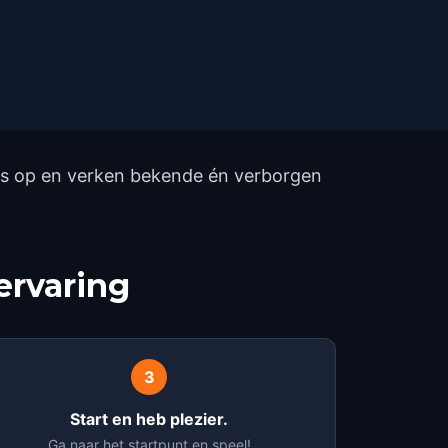
els op en verken bekende én verborgen
ervaring
3
Start en heb plezier.
Ga naar het startpunt en speel!