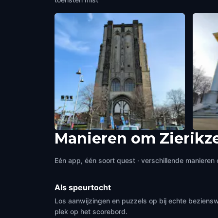
Manieren om Zierikz
The Fat Tower
The 
Zierikzee
,
Netherlands
Zierik
Eén app, één soort quest · verschillende manieren 
Als speurtocht
Los aanwijzingen en puzzels op bij echte beziensw
plek op het scorebord.