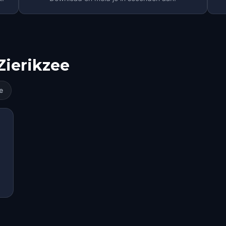
Zierikzee
e