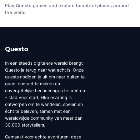
Play Questo games and explore beautiful places around
Pollheimer Park
Schloss Pollheim
Bahnhofsvorplatz
the world
Wels
,
Austria
Wels
,
Austria
Wels
,
Austria
Questo
In een steeds digitalere wereld brengt
Questo je terug naar wat echt is. Onze
quests nodigen je uit om naar buiten te
gaan, contact te maken en
onvergetelijke herinneringen te creëren
– stad voor stad. Elke ervaring is
ontworpen om te wandelen, spelen en
écht te beleven, samen met een
wereldwijde community van meer dan
30.000 storytellers.
Gemaakt voor echte avonturen: deze