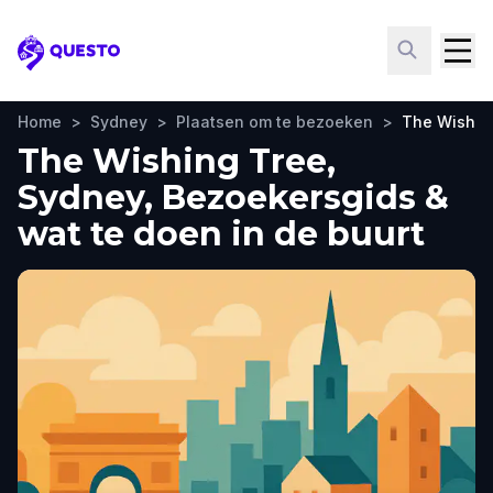
Questo
Home
>
Sydney
>
Plaatsen om te bezoeken
>
The Wishin
The Wishing Tree,
Sydney, Bezoekersgids &
wat te doen in de buurt