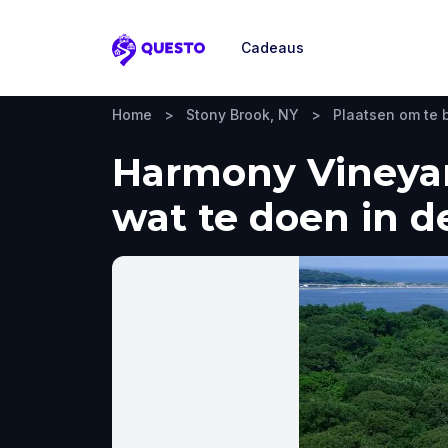
Cadeaus
Questo
Home
>
Stony Brook, NY
>
Plaatsen om te
Harmony Vineyar
wat te doen in d