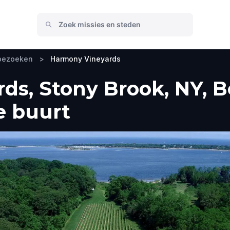
 bezoeken
>
Harmony Vineyards
ds, Stony Brook, NY, B
e buurt