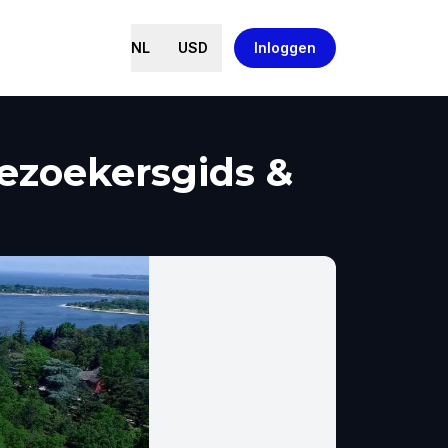
NL
USD
Inloggen
ezoekersgids &