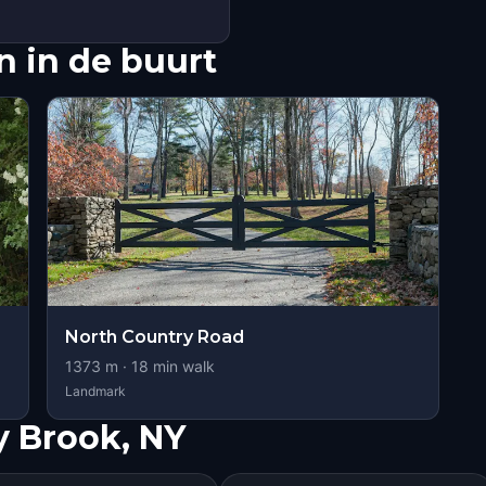
 in de buurt
North Country Road
1373
m ·
18
min walk
Landmark
y Brook, NY