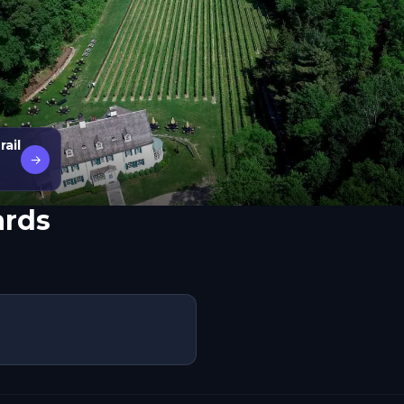
ail
→
ards