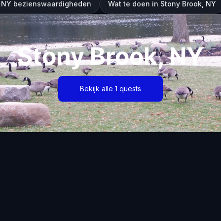
, NY bezienswaardigheden
Wat te doen in Stony Brook, NY
Stony Brook, NY
Bekijk alle 1 quests