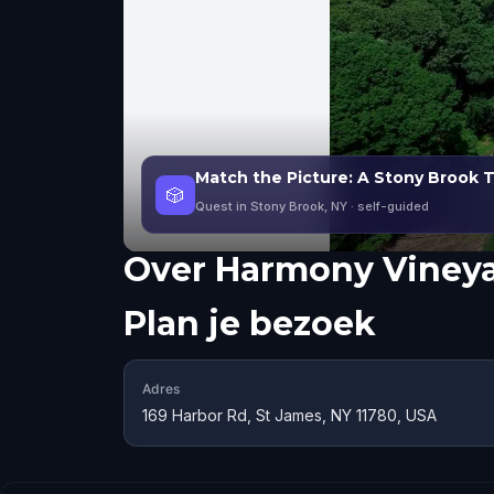
Match the Picture: A Stony Brook Tr
🎲
Quest in Stony Brook, NY
· self-guided
Over
Harmony Viney
Plan je bezoek
Adres
169 Harbor Rd, St James, NY 11780, USA