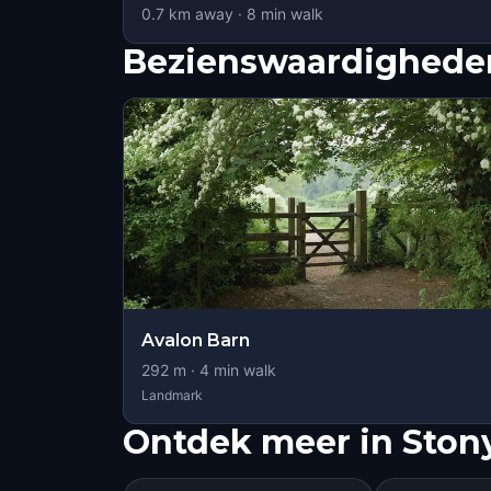
0.7
km away
·
8
min walk
Bezienswaardigheden
Avalon Barn
292
m ·
4
min walk
Landmark
Ontdek meer in Ston