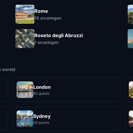
Rome
16
ervaringen
Roseto degli Abruzzi
1
ervaringen
e wereld
London
60 quests
Sydney
29 quests