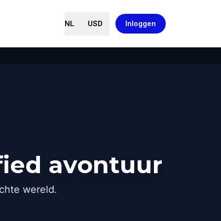
NL
USD
Inloggen
fied avontuur
chte wereld.