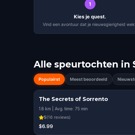
1
Kies je quest.
Vind een avontuur dat je nieuwsgierigheid wek
Alle speurtochten in
Populairst
Meest beoordeeld
Nieuwst
The Secrets of Sorrento
STEP INTO THE STO
1.8 km | Avg. time: 75 min
HIDDEN HISTO
5
(
16
reviews)
KIDS' FAVORI
$6.99