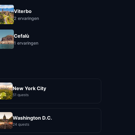
Viterbo
2
ervaringen
Cefalù
1
ervaringen
New York City
51 quests
Washington D.C.
24 quests