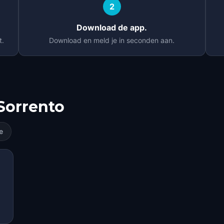
2
Download de app.
t.
Download en meld je in seconden aan.
Sorrento
e
RY
RY
TE