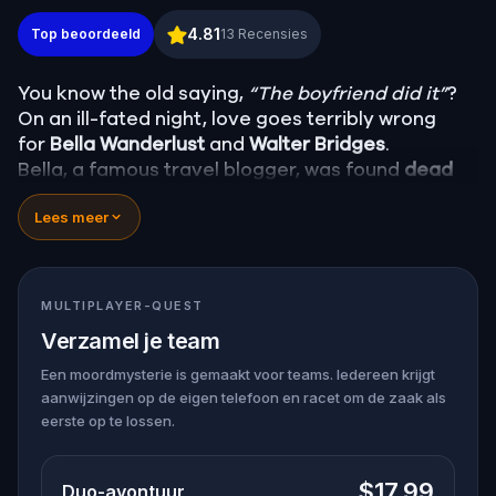
Misterio de asesinato: Resuelve el caso en Seville
4.81
Top beoordeeld
13
Recensies
You know the old saying,
“The boyfriend did it”
?
On an ill-fated night, love goes terribly wrong
for
Bella Wanderlust
and
Walter Bridges
.
Bella, a famous travel blogger, was found
dead
during a ghost tour led by the theatrical
Percy
Lees meer
Shadows
. Now, it’s up to you to uncover the truth.
Was it Walter, the obsessed boyfriend? Percy, the
ghost tour guide with a flair for the dramatic? Or
is someone else hiding in the shadows?
MULTIPLAYER-QUEST
🔎
Gather clues, interrogate suspects, and
Verzamel je team
expose the real murderer before they strike
again. Make sure to have your pen and paper
Een moordmysterie is gemaakt voor teams. Iedereen krijgt
aanwijzingen op de eigen telefoon en racet om de zaak als
ready to jot down all the crucial evidence.
eerste op te lossen.
$17.99
Duo-avontuur