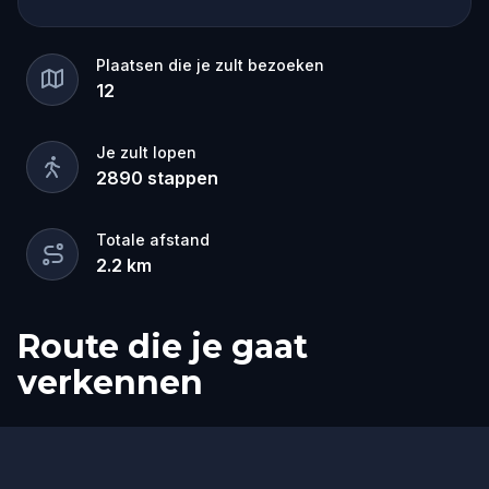
Plaatsen die je zult bezoeken
12
Je zult lopen
2890
stappen
Totale afstand
2.2
km
Route die je gaat
verkennen
Start
Finish