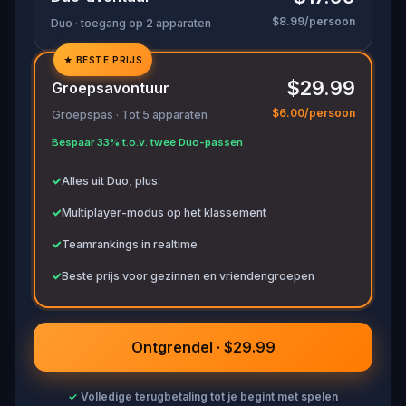
$8.99/persoon
Duo · toegang op 2 apparaten
★
BESTE PRIJS
✓
$29.99
Groepsavontuur
✓
$6.00/persoon
Groepspas · Tot 5 apparaten
✓
Bespaar 33% t.o.v. twee Duo-passen
✓
✓
Alles uit Duo, plus:
✓
Multiplayer-modus op het klassement
✓
Teamrankings in realtime
✓
Beste prijs voor gezinnen en vriendengroepen
Ontgrendel · $29.99
✓
Volledige terugbetaling tot je begint met spelen