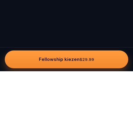
Fellowship kiezen
$29.99
Questo
In een steeds digitalere wereld brengt
Questo je terug naar wat echt is. Onze