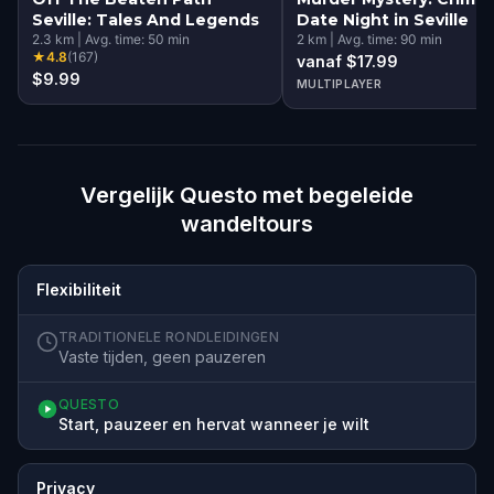
Seville: Tales And Legends
Date Night in Seville
2.3
km
|
Avg. time:
50
min
2
km
|
Avg. time:
90
min
★
4.8
(
167
)
vanaf $17.99
$9.99
MULTIPLAYER
Vergelijk Questo met begeleide
wandeltours
Flexibiliteit
TRADITIONELE RONDLEIDINGEN
Vaste tijden, geen pauzeren
QUESTO
Start, pauzeer en hervat wanneer je wilt
Privacy