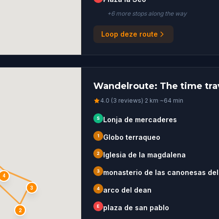
+
6
more stop
s
along the way
Loop deze route
Wandelroute: The time tra
4.0 (3 reviews)
·
2
km
·
~
64
min
S
Lonja de mercaderes
1
Globo terraqueo
2
Iglesia de la magdalena
3
monasterio de las canonesas del
4
3
4
arco del dean
E
plaza de san pablo
2