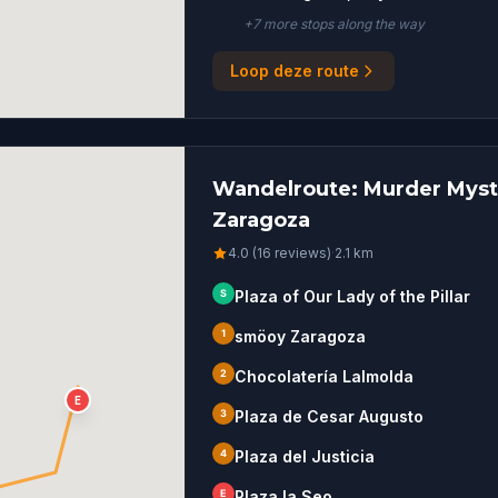
+
7
more stop
s
along the way
Loop deze route
Wandelroute: Murder Myste
Zaragoza
4.0 (16 reviews)
·
2.1
km
S
Plaza of Our Lady of the Pillar
1
smöoy Zaragoza
2
Chocolatería Lalmolda
E
3
Plaza de Cesar Augusto
4
Plaza del Justicia
E
Plaza la Seo