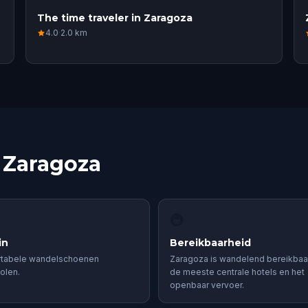
The time traveler in Zaragoza
4.0
·
2.0
km
 Zaragoza
🚇
in
Bereikbaarheid
tabele wandelschoenen
Zaragoza is wandelend bereikbaa
olen.
de meeste centrale hotels en het
openbaar vervoer.