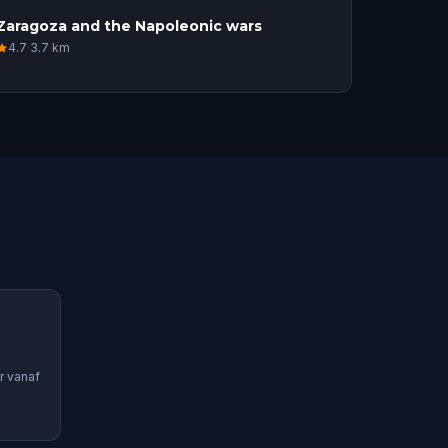
Zaragoza and the Napoleonic wars
4.7
·
3.7
km
r vanaf