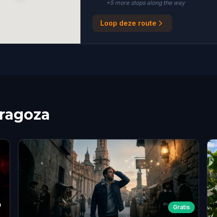
+
5
more stop
s
along the way
Loop deze route
aragoza
9
Gratis