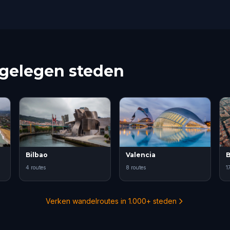
jgelegen steden
Bilbao
Valencia
B
4 routes
8 routes
1
Verken wandelroutes in 1.000+ steden