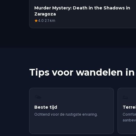
Murder Mystery: Death in the Shadows in
Zaragoza
4.0
·
2.1
km
Tips voor wandelen in
🌤
👟
Beste tijd
Terre
Ochtend voor de rustigste ervaring.
Comfor
aanbev