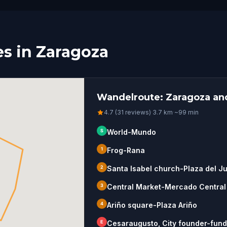
s in Zaragoza
Wandelroute: Zaragoza an
4.7 (31 reviews)
·
3.7
km
·
~
99
min
S
World-Mundo
1
Frog-Rana
2
Santa Isabel church-Plaza del Ju
3
Central Market-Mercado Central
4
Ariño square-Plaza Ariño
E
Cesaraugusto, City founder-fund