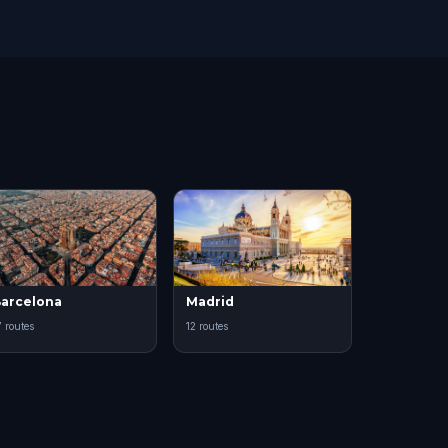
arcelona
Madrid
7 routes
12 routes