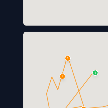
3
S
4