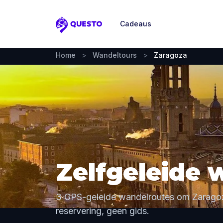
Cadeaus
Questo
Home
>
Wandeltours
>
Zaragoza
Zelfgeleide 
3 GPS-geleide wandelroutes om Zaragoz
reservering, geen gids.