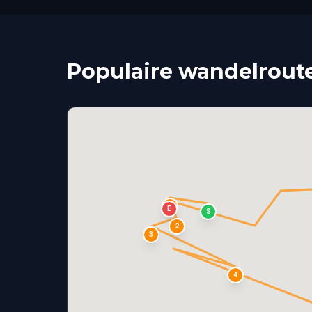
Populaire wandelroute
1
E
S
2
3
4