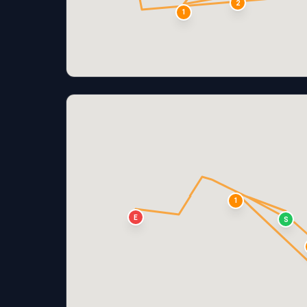
2
1
1
E
S