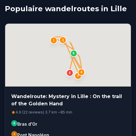
Populaire wandelroutes in Lille
2
1
S
4
E
3
Wandelroute: Mystery in Lille : On the trail
of the Golden Hand
4.6 (22 reviews)
·
3.7
km
·
~
85
min
S
Bras d'Or
1
Pont Napoléon