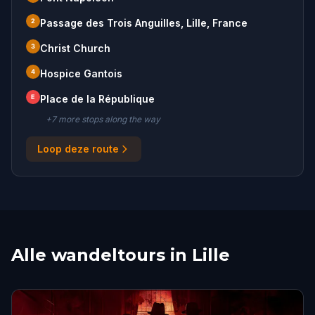
2
Passage des Trois Anguilles, Lille, France
3
Christ Church
4
Hospice Gantois
E
Place de la République
+
7
more stop
s
along the way
Loop deze route
Alle wandeltours in Lille