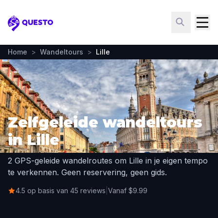
Questo
Home
>
Wandeltours
>
Lille
Zelfgeleide wandeltours
in Lille
2 GPS-geleide wandelroutes om Lille in je eigen tempo
te verkennen. Geen reservering, geen gids.
4.5 op basis van 45 reviews
|
Vanaf $9.99