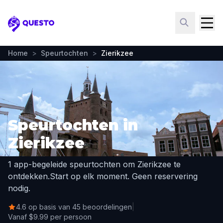
Questo
Home
>
Speurtochten
>
Zierikzee
Speurtochten in
Zierikzee
1 app-begeleide speurtochten om Zierikzee te
ontdekken.
Start op elk moment. Geen reservering
nodig.
4.6 op basis van 45 beoordelingen
|
Vanaf $9.99 per persoon