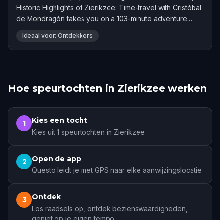
Historic Highlights of Zierikzee: Time-travel with Cristóbal
de Mondragón takes you on a 103-minute adventure.
Rated 4.6 stars by 45 players.
Ideaal voor: Ontdekkers
Hoe speurtochten in Zierikzee werken
Kies een tocht
1
Kies uit 1 speurtochten in Zierikzee
Open de app
2
Questo leidt je met GPS naar elke aanwijzingslocatie
Ontdek
3
Los raadsels op, ontdek bezienswaardigheden,
geniet op je eigen tempo