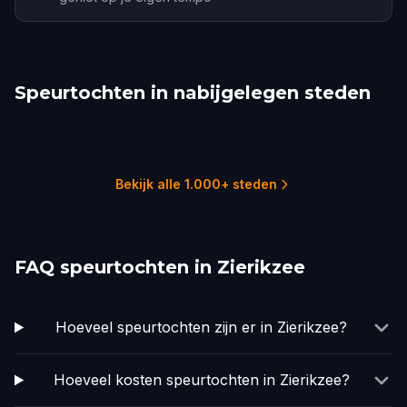
Speurtochten in nabijgelegen steden
Rotterdam
Delft
The Hague
Dordrecht
Antwerp
Breda
3 tochten
1 tochten
1 tochten
1 tochten
2 tochten
3 tochten
Bekijk alle 1.000+ steden
FAQ speurtochten in Zierikzee
Hoeveel speurtochten zijn er in Zierikzee?
Hoeveel kosten speurtochten in Zierikzee?