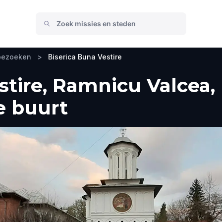
 bezoeken
>
Biserica Buna Vestire
stire, Ramnicu Valcea,
e buurt