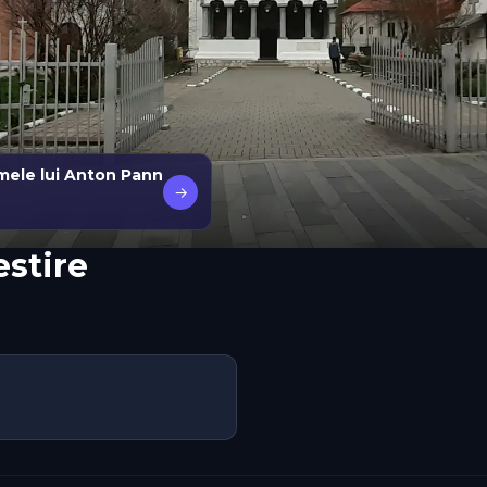
mele lui Anton Pann
→
estire