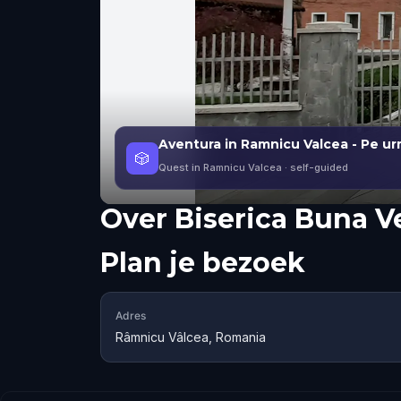
Aventura in Ramnicu Valcea - Pe ur
🎲
Quest in Ramnicu Valcea
· self-guided
Over
Biserica Buna V
Plan je bezoek
Adres
Râmnicu Vâlcea, Romania