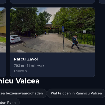
Parcul Zăvoi
793
m ·
11
min walk
Landmark
icu Valcea
cea bezienswaardigheden
Wat te doen in Ramnicu Valcea
Anton Pann