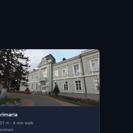
rimaria
01
m ·
4
min walk
andmark