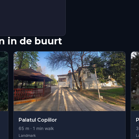
 in de buurt
Palatul Copiilor
P
65
m ·
1
min walk
3
Landmark
L