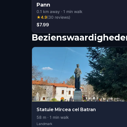
Pann
0.1
km away
·
1
min walk
★
4.9
(
30
reviews
)
$7.99
Bezienswaardigheden
Statuie Mircea cel Batran
58
m ·
1
min walk
Landmark