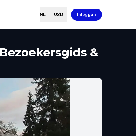
NL
USD
Inloggen
 Bezoekersgids &