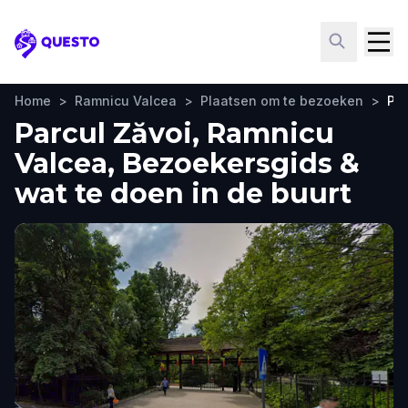
Questo
Home
>
Ramnicu Valcea
>
Plaatsen om te bezoeken
>
Par
Parcul Zăvoi, Ramnicu
Valcea, Bezoekersgids &
wat te doen in de buurt