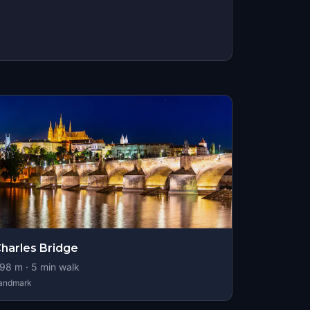
harles Bridge
98
m ·
5
min walk
andmark