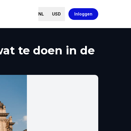
NL
USD
Inloggen
at te doen in de