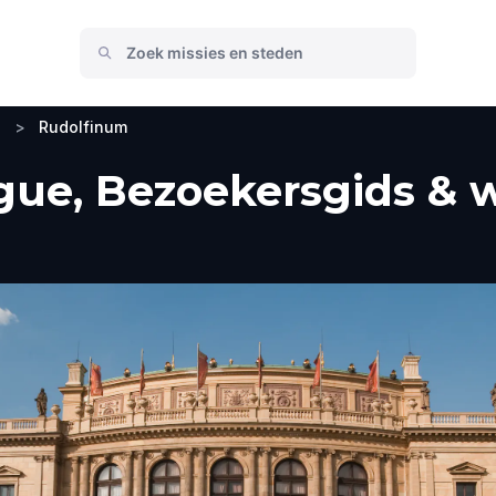
n
>
Rudolfinum
ue, Bezoekersgids & w