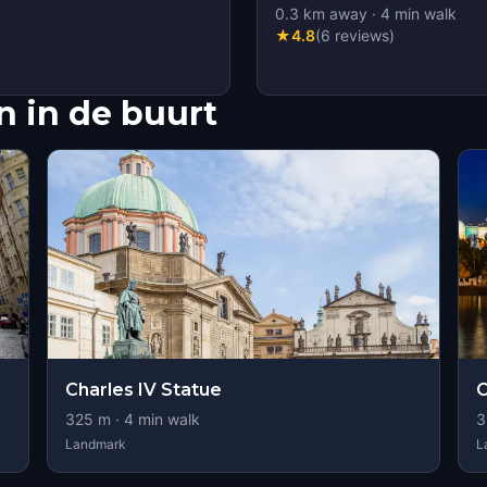
0.3
km away
·
4
min walk
★
4.8
(
6
reviews
)
 in de buurt
Charles IV Statue
C
325
m ·
4
min walk
3
Landmark
L