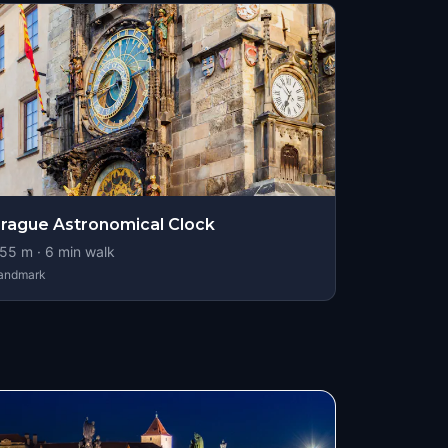
rague Astronomical Clock
55
m ·
6
min walk
andmark