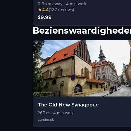
0.3
km away
·
4
min walk
★
4.4
(
187
reviews
)
$9.99
Bezienswaardigheden
The Old-New Synagogue
267
m ·
4
min walk
Landmark