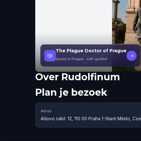
The Plague Doctor of Prague
🎲
→
Quest in Prague
· self-guided
Over
Rudolfinum
Plan je bezoek
Adres
Alšovo nábř. 12, 110 00 Praha 1-Staré Město, Cz