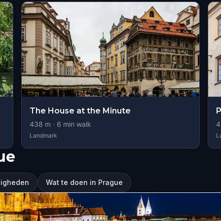
The House at the Minute
P
438
m ·
6
min walk
4
Landmark
L
ue
digheden
Wat te doen in Prague