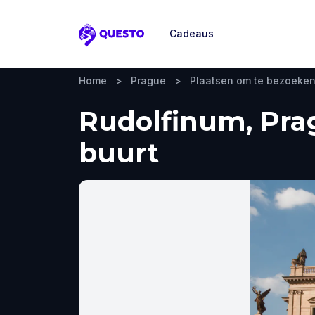
Cadeaus
Questo
Home
>
Prague
>
Plaatsen om te bezoeke
Rudolfinum, Prag
buurt