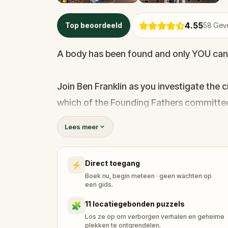
4.55
Top beoordeeld
58
Geve
A body has been found and only YOU can 
Join Ben Franklin as you investigate the c
which of the Founding Fathers committe
Lees meer
Chat with 18th Century leaders, investigat
ultimately uncover who the true killer is. 
Direct toegang
⚡
buckle in!
Boek nu, begin meteen · geen wachten op
een gids.
11 locatiegebonden puzzels
🧩
Los ze op om verborgen verhalen en geheime
plekken te ontgrendelen.