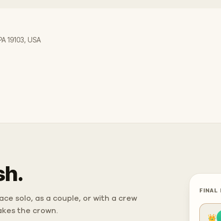
 PA 19103, USA
sh.
FINAL
ce solo, as a couple, or with a crew
takes the crown.
👑