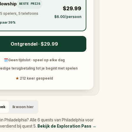
llowship
BESTE PRIJS
$29.99
 5 spelers, 5 telefoons
$6.00/persoon
paar 39%
Ontgrendel · $29.99
🗓
Geen tijdslot · speel op elke dag
ledige terugbetaling tot je begint met spelen
★
212 keer gespeeld
oek
Ik woon hier
n Philadelphia? Alle 6 quests van Philadelphia voor
verdiend bij quest 5.
Bekijk de Exploration Pass
→