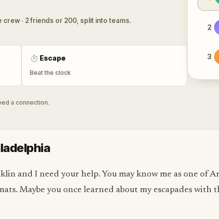
 crew · 2 friends or 200, split into teams.
2
3
⏱
Escape
Beat the clock
need a connection.
iladelphia
nklin and I need your help. You may know me as one of A
lomats. Maybe you once learned about my escapades with t