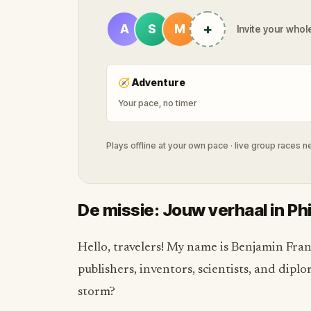
+
A
S
M
Invite your whole
🧭
Adventure
Your pace, no timer
Plays offline at your own pace · live group races 
De missie: Jouw verhaal in Ph
Hello, travelers! My name is Benjamin Fra
publishers, inventors, scientists, and dip
storm?