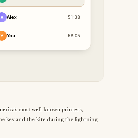
Alex
51:38
A
You
58:05
Y
merica's most well-known printers,
he key and the kite during the lightning