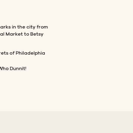
arks in the city from
al Market to Betsy
rets of Philadelphia
Who Dunnit!