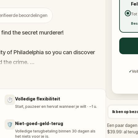
Fe
Tot
rifieerde beoordelingen
Bes
find the secret murderer!
ity of Philadelphia so you can discover
d the crime.
✓
Vol
e clues, learn secrets about the city, and
You are in for one WILD, historical ride so
Volledige flexibiliteit
⏱️
Start, pauzeer en hervat wanneer je wilt · ~1 u.
Ik ben op bez
Niet-goed-geld-terug
🛡️
Een paar dagen i
Volledige terugbetaling binnen 30 dagen als
$39.99: al terug
het niets voor je is.