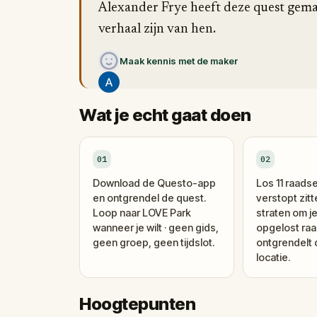
Alexander Frye heeft deze quest gemaa
verhaal zijn van hen.
Maak kennis met de maker
Wat je echt gaat doen
01
02
Download de Questo-app
Los 11 raadse
en ontgrendel de quest.
verstopt zitt
Loop naar LOVE Park
straten om je
wanneer je wilt · geen gids,
opgelost raa
geen groep, geen tijdslot.
ontgrendelt
locatie.
Hoogtepunten