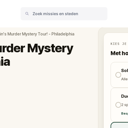
in's Murder Mystery Tour! - Philadelphia
urder Mystery
KIES JE
Met ho
ia
So
Alle
Du
2 sp
Bes