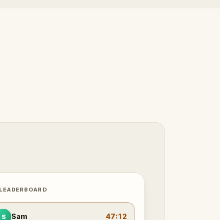
 LEADERBOARD
Sam
47:12
S