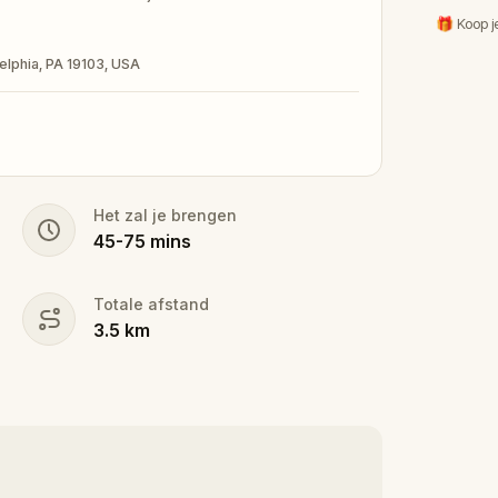
🎁 Koop j
delphia, PA 19103, USA
Het zal je brengen
45
-
75
mins
Totale afstand
3.5
km