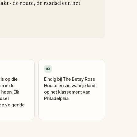
kt · de route, de raadsels en het
03
ls op die
Eindig bij The Betsy Ross
en in de
House en zie waar je landt
 heen. Elk
op het klassement van
dsel
Philadelphia.
 de volgende