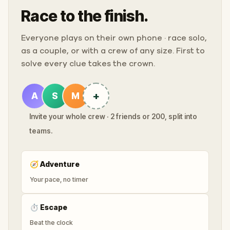
Race to the finish.
Everyone plays on their own phone · race solo,
as a couple, or with a crew of any size. First to
solve every clue takes the crown.
+
A
S
M
Invite your whole crew · 2 friends or 200, split into
teams.
🧭
Adventure
Your pace, no timer
⏱
Escape
Beat the clock