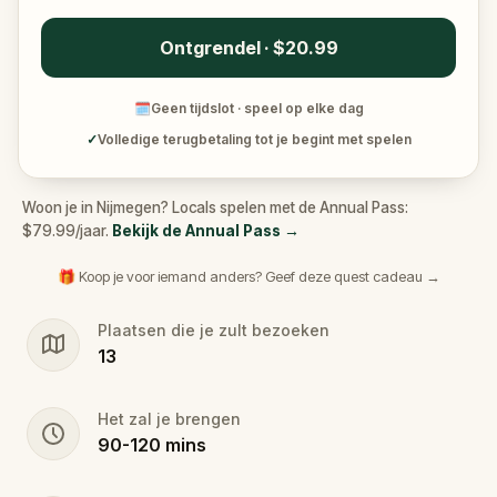
Ontgrendel · $20.99
🗓
Geen tijdslot · speel op elke dag
✓
Volledige terugbetaling tot je begint met spelen
Woon je in Nijmegen? Locals spelen met de Annual Pass:
$79.99/jaar.
Bekijk de Annual Pass
→
🎁 Koop je voor iemand anders? Geef deze quest cadeau →
Plaatsen die je zult bezoeken
13
Het zal je brengen
90
-
120
mins