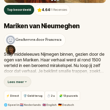
4.64
Top beoordeeld
11
Recensies
Mariken van Nieumeghen
Geschreven door Francesca
Stap middeleeuws Nijmegen binnen, gezien door de
ogen van Mariken. Haar verhaal werd al rond 1500
verteld in een beroemd mirakelspel. Nu loop jij zelf
door dat verhaal. Je beklimt smalle trappen, zoekt
verborgen poorten en staat voor gebouwen die al
Lees meer
eeuwen over de stad uitkijken. Onderweg volg je
Mariken door twijfel, verleiding en hoop. Dit is geen
gewone wandeling. Dit is Marikens verhaal, midden
⚡ Direct
🛡 Geld terug
⏱ 2 u
🧩 13 puzzels
in Nijmegen.
🌐
Speel in
🇳🇱 Nederlands · 🇬🇧 English · 🇩🇪 Deutsch