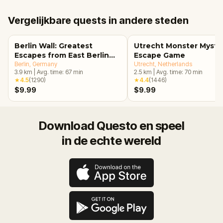
Vergelijkbare quests in andere steden
Berlin Wall: Greatest
Utrecht Monster Myste
Escapes from East Berlin
Escape Game
Walking Tour & Escape
Berlin
, Germany
Utrecht
, Netherlands
3.9
km
|
Avg. time:
67
min
2.5
km
|
Avg. time:
70
min
Game
★
4.5
(
1290
)
★
4.4
(
1446
)
$9.99
$9.99
Download Questo en speel
in de echte wereld