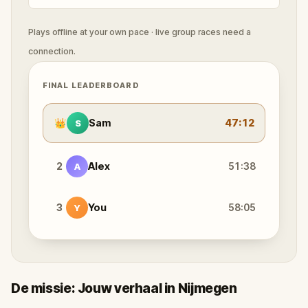
Plays offline at your own pace · live group races need a
connection.
FINAL LEADERBOARD
👑
Sam
47:12
S
2
Alex
51:38
A
3
You
58:05
Y
De missie: Jouw verhaal in Nijmegen