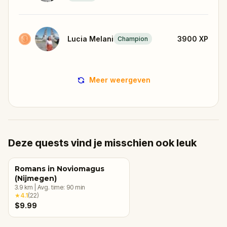
Lucia Melani
3900
XP
Champion
Meer weergeven
Deze quests vind je misschien ook leuk
Romans in Noviomagus
(Nijmegen)
3.9
km
|
Avg. time:
90
min
★
4.1
(
22
)
$9.99