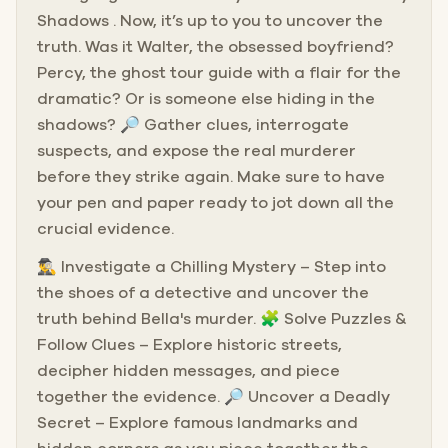
Shadows . Now, it’s up to you to uncover the
truth. Was it Walter, the obsessed boyfriend?
Percy, the ghost tour guide with a flair for the
dramatic? Or is someone else hiding in the
shadows? 🔎 Gather clues, interrogate
suspects, and expose the real murderer
before they strike again. Make sure to have
your pen and paper ready to jot down all the
crucial evidence.
🕵️‍♂️ Investigate a Chilling Mystery – Step into
the shoes of a detective and uncover the
truth behind Bella's murder. 🧩 Solve Puzzles &
Follow Clues – Explore historic streets,
decipher hidden messages, and piece
together the evidence. 🔎 Uncover a Deadly
Secret – Explore famous landmarks and