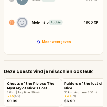
Méli-mélo
4800
XP
Rookie
Meer weergeven
Deze quests vind je misschien ook leuk
Ghosts of the Riviera: The
Raiders of the lost city 
Mystery of Nice's Lost
Nice
Souls
3.6
km
|
Avg. time:
99
min
3.1
km
|
Avg. time:
200
min
★
4.5
(
179
)
★
4.4
(
71
)
$9.99
$6.99