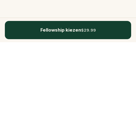
Fellowship kiezen
$29.99
Questo
In een steeds digitalere wereld brengt
Questo je terug naar wat echt is. Onze
quests nodigen je uit om naar buiten te
gaan, contact te maken en
onvergetelijke herinneringen te creëren