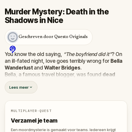
Murder Mystery: Death in the
Shadows in Nice
Geschreven door Questo Originals
You know the old saying,
“The boyfriend did it”
? On
an ill-fated night, love goes terribly wrong for
Bella
Wanderlust
and
Walter Bridges
.
Bella, a famous travel blogger, was found
dead
during a ghost tour led by the theatrical
Percy
Lees meer
Shadows
. Now, it’s up to you to uncover the truth.
Was it Walter, the obsessed boyfriend? Percy, the
ghost tour guide with a flair for the dramatic? Or is
someone else hiding in the shadows?
MULTIPLAYER-QUEST
🔎
Gather clues, interrogate suspects, and
Verzamel je team
expose the real murderer before they strike
again. Make sure to have your pen and paper
Een moordmysterie is gemaakt voor teams. Iedereen krijgt