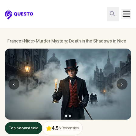
Questo
France
>
Nice
>
Murder Mystery: Death in the Shadows in Nice
‹
›
4.5
Top beoordeeld
6
Recensies