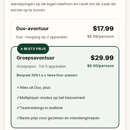
ready to jot down all the crucial evidence.
aanwijzingen op de eigen telefoon en racet om de zaak als
eerste op te lossen.
$17.99
Duo-avontuur
$8.99/persoon
Duo · toegang op 2 apparaten
★
BESTE PRIJS
✓
$29.99
Groepsavontuur
✓
$6.00/persoon
Groepspas · Tot 5 apparaten
✓
Bespaar 33% t.o.v. twee Duo-passen
✓
✓
Alles uit Duo, plus:
✓
Multiplayer-modus op het klassement
✓
Teamrankings in realtime
✓
Beste prijs voor gezinnen en vriendengroepen