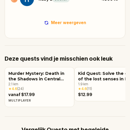
Meer weergeven
Deze quests vind je misschien ook leuk
Murder Mystery: Death in
Kid Quest: Solve the c
the Shadows in Central
of the lost senses in 
Park, New York City
2.1
km
York City
1.9
km
★
4.6
(
24
)
★
4.6
(
11
)
vanaf $17.99
$12.99
MULTIPLAYER
Vergelijk Questo met begeleide