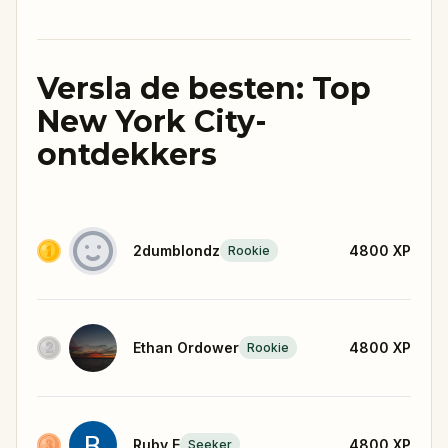
Versla de besten: Top
New York City-
ontdekkers
2dumblondz
4800
XP
Rookie
Ethan Ordower
4800
XP
Rookie
Ruby E
4800
XP
Seeker