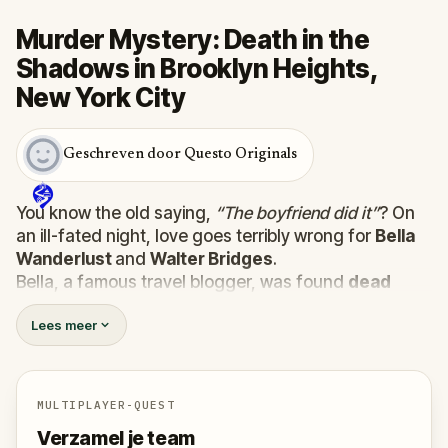
Murder Mystery: Death in the
Shadows in Brooklyn Heights,
New York City
Geschreven door Questo Originals
You know the old saying,
“The boyfriend did it”
? On
an ill-fated night, love goes terribly wrong for
Bella
Wanderlust
and
Walter Bridges
.
Bella, a famous travel blogger, was found
dead
during a ghost tour led by the theatrical
Percy
Lees meer
Shadows
. Now, it’s up to you to uncover the truth.
Was it Walter, the obsessed boyfriend? Percy, the
ghost tour guide with a flair for the dramatic? Or is
someone else hiding in the shadows?
MULTIPLAYER-QUEST
🔎
Gather clues, interrogate suspects, and
Verzamel je team
expose the real murderer before they strike