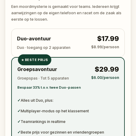
again. Make sure to have your pen and paper
Een moordmysterie is gemaakt voor teams. Iedereen krijgt
ready to jot down all the crucial evidence.
aanwijzingen op de eigen telefoon en racet om de zaak als
eerste op te lossen.
$17.99
Duo-avontuur
$8.99/persoon
Duo · toegang op 2 apparaten
★
BESTE PRIJS
✓
$29.99
Groepsavontuur
✓
$6.00/persoon
Groepspas · Tot 5 apparaten
✓
Bespaar 33% t.o.v. twee Duo-passen
✓
✓
Alles uit Duo, plus:
✓
Multiplayer-modus op het klassement
✓
Teamrankings in realtime
✓
Beste prijs voor gezinnen en vriendengroepen