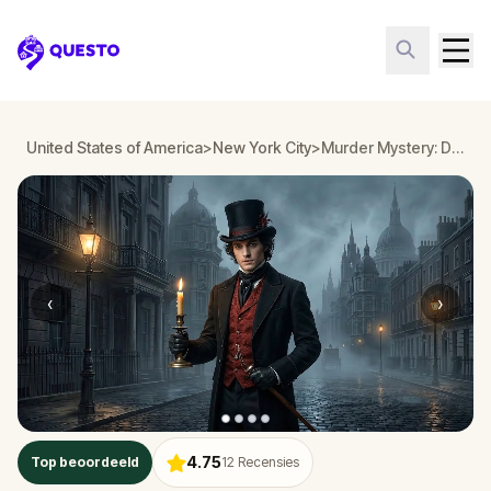
Questo
United States of America
>
New York City
>
Murder Mystery: Death in the Shadows in Brooklyn Heights, New York City
‹
›
4.75
Top beoordeeld
12
Recensies