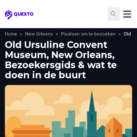
Questo
Home
>
New Orleans
>
Plaatsen om te bezoeken
>
Old U
Old Ursuline Convent
Museum, New Orleans,
Bezoekersgids & wat te
doen in de buurt