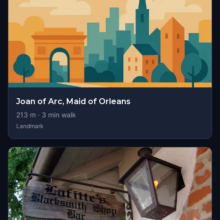
Joan of Arc, Maid of Orleans
213
m ·
3
min walk
Landmark