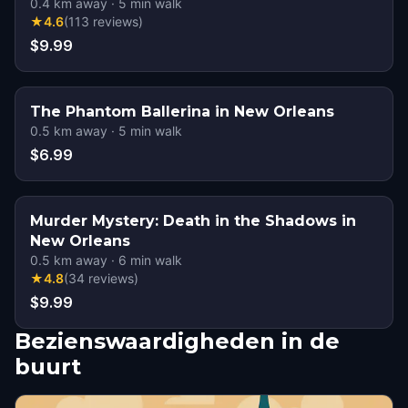
0.4
km away
·
5
min walk
★
4.6
(
113
reviews
)
$9.99
The Phantom Ballerina in New Orleans
0.5
km away
·
5
min walk
$6.99
Murder Mystery: Death in the Shadows in
New Orleans
0.5
km away
·
6
min walk
★
4.8
(
34
reviews
)
$9.99
Bezienswaardigheden in de
buurt