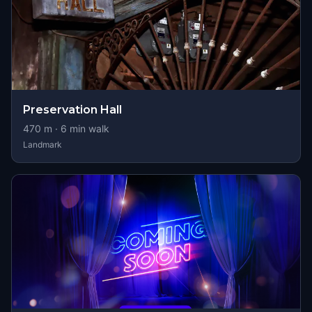
Preservation Hall
470
m ·
6
min walk
Landmark