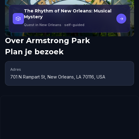
The Rhythm of New Orleans: Musical
Mystery
🎲
→
Quest in New Orleans
· self-guided
Over
Armstrong Park
Plan je bezoek
Adres
701 N Rampart St, New Orleans, LA 70116, USA