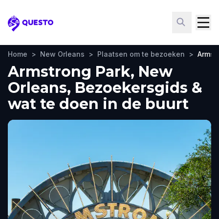
Questo
Home
>
New Orleans
>
Plaatsen om te bezoeken
>
Armst
Armstrong Park, New
Orleans, Bezoekersgids &
wat te doen in de buurt