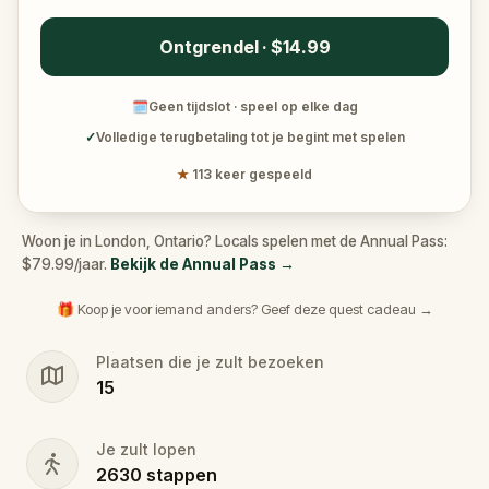
Ontgrendel · $14.99
🗓
Geen tijdslot · speel op elke dag
✓
Volledige terugbetaling tot je begint met spelen
★
113 keer gespeeld
Woon je in London, Ontario? Locals spelen met de Annual Pass:
$79.99/jaar.
Bekijk de Annual Pass
→
🎁 Koop je voor iemand anders? Geef deze quest cadeau →
Plaatsen die je zult bezoeken
15
Je zult lopen
2630
stappen