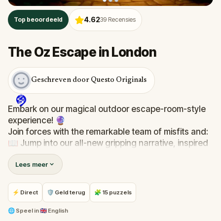
4.62
Top beoordeeld
39
Recensies
The Oz Escape in London
Geschreven door Questo Originals
Embark on our magical outdoor escape-room-style
experience! 🔮
Join forces with the remarkable team of misfits and:
📖 Jump into our all-new gripping narrative, inspired
by L. Frank Baum’s original Oz novel from 1900!
Lees meer
🤔 Try to outsmart the witch by cracking immersive
puzzles with friends, or tackle her challenges solo,
facing off against the leaderboard.
⚡ Direct
🛡 Geld terug
🧩 15 puzzels
🎵Enjoy original new songs, in the theme of Oz,
🌐
Speel in
🇬🇧 English