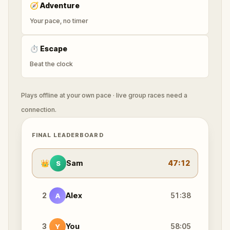
🧭
Adventure
Your pace, no timer
⏱
Escape
Beat the clock
Plays offline at your own pace · live group races need a
connection.
FINAL LEADERBOARD
👑
Sam
47:12
S
2
Alex
51:38
A
3
You
58:05
Y