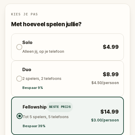
specially created for this game, available in the app
and on-demand when you get home.
🌈 Follow clues to uncover each new location and
KIES JE PAS
discover (or rediscover) places around town in a
Met hoeveel spelen jullie?
whole new light.
Solo
$4.99
Make sure you have your phone charged and your
Alleen jij, op je telefoon
walking shoes on!
Tick-tock, time to escape!
Duo
$8.99
2 spelers, 2 telefoons
$4.50/persoon
Bespaar 9%
Fellowship
BESTE PRIJS
$14.99
Tot 5 spelers, 5 telefoons
$3.00/persoon
Bespaar 39%