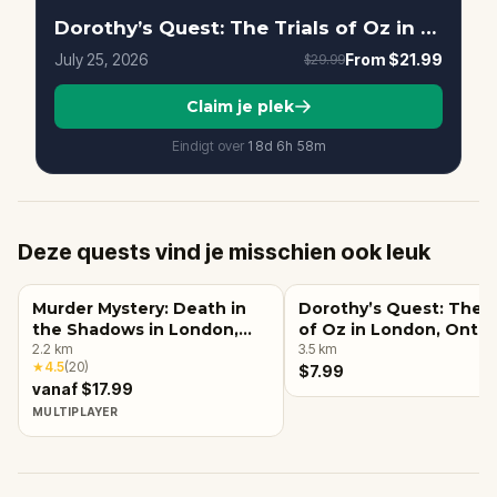
Dorothy’s Quest: The Trials of Oz in London, Ontario
July 25, 2026
From
$21.99
$29.99
Claim je plek
Eindigt over
18d
6
h
58
m
Deze quests vind je misschien ook leuk
Murder Mystery: Death in
Dorothy’s Quest: The T
the Shadows in London,
of Oz in London, Ontar
Ontario
2.2
km
3.5
km
★
4.5
(
20
)
$7.99
vanaf $17.99
MULTIPLAYER