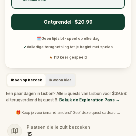
Ontgrendel · $20.99
🗓
Geen tijdslot · speel op elke dag
✓
Volledige terugbetaling tot je begint met spelen
★
110 keer gespeeld
Ik ben op bezoek
Ik woon hier
Een paar dagen in Lisbon? Alle 5 quests van Lisbon voor $39.99:
al terugverdiend bij quest 6.
Bekijk de Exploration Pass
→
🎁 Koop je voor iemand anders? Geef deze quest cadeau →
Plaatsen die je zult bezoeken
15