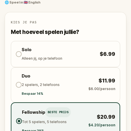
🌐
Speel in
🇬🇧 English
Discover the most iconic sites on a fantastic
adventure while you unravel the best and the worst
of Belém´s history!
KIES JE PAS
Met hoeveel spelen jullie?
Solo
$6.99
Alleen jij, op je telefoon
Duo
$11.99
2 spelers, 2 telefoons
$6.00/persoon
Bespaar 14%
Fellowship
BESTE PRIJS
$20.99
Tot 5 spelers, 5 telefoons
$4.20/persoon
Bespaar 39%