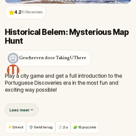
4.2
51
Recensies
Historical Belem: Mysterious Map
Hunt
Geschreven door TakingUThere
Play a city game and get a full introduction to the
Portuguese Discoveries era in the most fun and
exciting way possible!
In this treasure hunt across the historical
Lees meer
neighbourhood of Belem, you will visit the Belém
Tower, Monument to the Discoveries, Jeronimos
Monastery, the famous Pasteis de Belém and many
⚡ Direct
🛡 Geld terug
⏱ 2 u
🧩 15 puzzels
other must-see places and hidden gems.