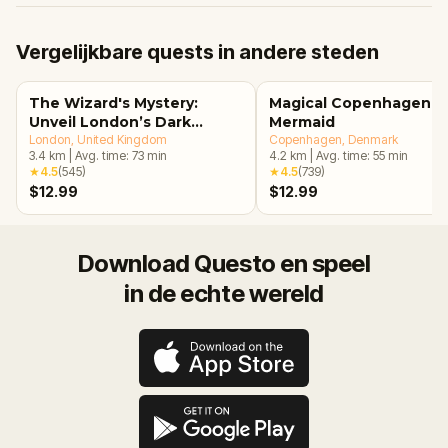
Vergelijkbare quests in andere steden
The Wizard's Mystery:
Magical Copenhagen: Li
Unveil London’s Dark
Mermaid
Secrets Escape Game
London
, United Kingdom
Copenhagen
, Denmark
3.4
km
|
Avg. time:
73
min
4.2
km
|
Avg. time:
55
min
★
4.5
(
545
)
★
4.5
(
739
)
$12.99
$12.99
Download Questo en speel
in de echte wereld