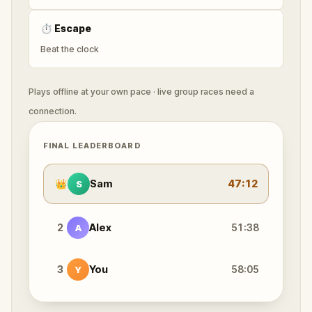
⏱
Escape
Beat the clock
Plays offline at your own pace · live group races need a
connection.
FINAL LEADERBOARD
👑
Sam
47:12
S
2
Alex
51:38
A
3
You
58:05
Y