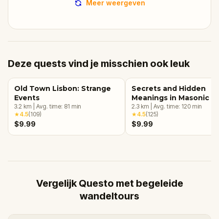
Meer weergeven
Deze quests vind je misschien ook leuk
Old Town Lisbon: Strange
Secrets and Hidden
Events
Meanings in Masonic L
3.2
km
|
Avg. time:
81
min
2.3
km
|
Avg. time:
120
min
★
4.5
(
109
)
★
4.5
(
125
)
$9.99
$9.99
Vergelijk Questo met begeleide
wandeltours