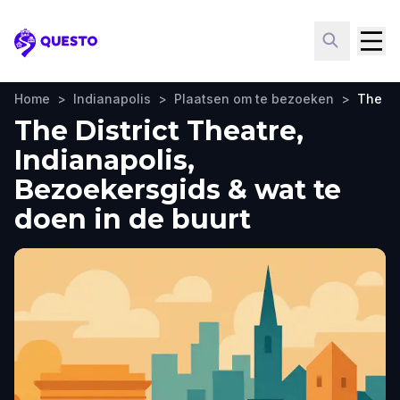
Questo
Home
>
Indianapolis
>
Plaatsen om te bezoeken
>
The Di
The District Theatre,
Indianapolis,
Bezoekersgids & wat te
doen in de buurt