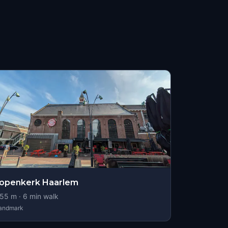
openkerk Haarlem
55
m ·
6
min walk
andmark