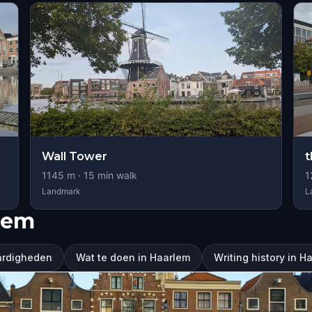
Wall Tower
1145
m ·
15
min walk
1
Landmark
L
lem
ardigheden
Wat te doen in Haarlem
Writing history in H