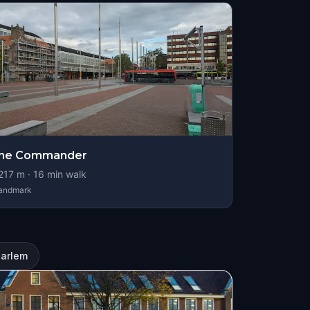
the Commander
217
m ·
16
min walk
andmark
aarlem