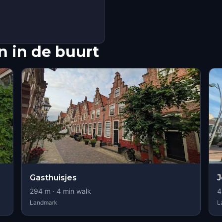
 in de buurt
Gasthuisjes
J
294
m ·
4
min walk
4
Landmark
L