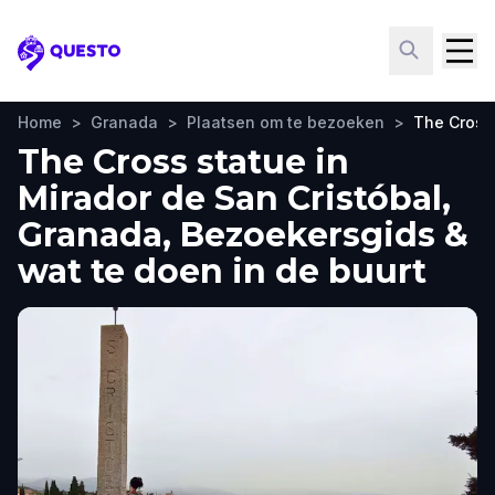
Questo
Home
>
Granada
>
Plaatsen om te bezoeken
>
The Cross 
The Cross statue in
Mirador de San Cristóbal,
Granada, Bezoekersgids &
wat te doen in de buurt