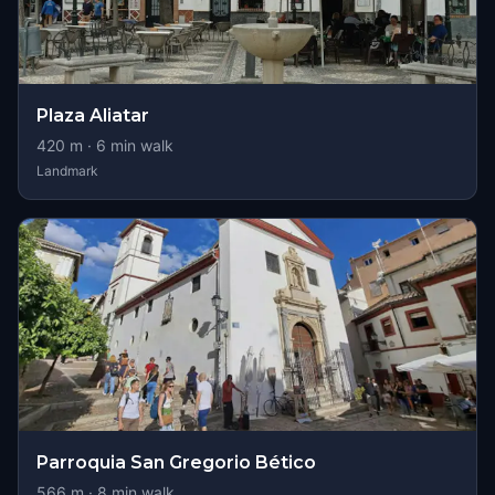
Plaza Aliatar
420
m ·
6
min walk
Landmark
Parroquia San Gregorio Bético
566
m ·
8
min walk