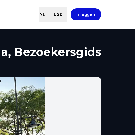
NL
USD
Inloggen
la, Bezoekersgids