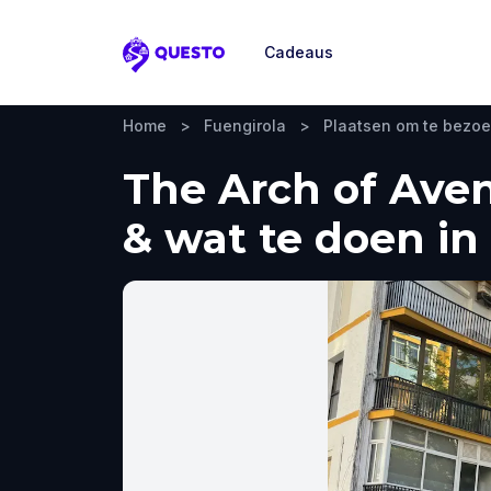
Cadeaus
Questo
Home
>
Fuengirola
>
Plaatsen om te bezo
The Arch of Aven
& wat te doen in