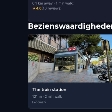
0.1
km away
·
1
min walk
★
4.6
(
10
reviews
)
Bezienswaardigheden
The train station
121
m ·
2
min walk
Landmark