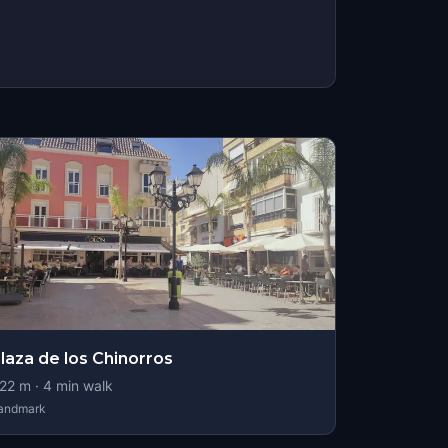
laza de los Chinorros
22
m ·
4
min walk
andmark