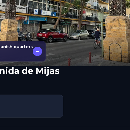
panish quarters
→
nida de Mijas