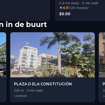
0.4
km away
·
5
min walk
★
4.9
(
129
reviews
)
$6.99
 in de buurt
PLAZA D ELA CONSTITUCIÓN
P
226
m ·
3
min walk
3
Landmark
L