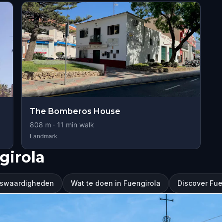
The Bomberos House
808
m ·
11
min walk
Landmark
girola
nswaardigheden
Wat te doen in Fuengirola
Discover Fue